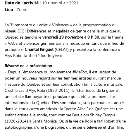
Date de l'activité
: 19 novembre 2021
Lieu
: Zoom
e
La 3
rencontre du volet « Violences » de la programmation du
réseau DIG! Différences et inégalités de genre dans la musique au
Québec se tiendra le
vendredi 19 novembre à 9 h 30
, sur le thème
« VACS et violences genrées dans la musique en tant que milieu de
pratique ».
Chantal Ringuet
(CELAT) y présentera la conférence «
Alys Robi : la liberté foudroyée ».
Résumé de la présentation
« Depuis l’émergence du mouvement #MeToo, il est urgent de
poser un nouveau regard sur les femmes artistes qui ont marqué
l’histoire du Québec et sur leur contribution [à] la culture musicale.
C’est le cas d’Alys Robi (1923-2011), la “chanteuse de la guerre”,
une artiste flamboyante et populaire qui a été la première star
internationale du Québec. Dès son enfance, son parcours est ancré
dans le
star system
américain : la “petite Alice ” de Québec est une
enfant artiste à la mode, tout comme l’est alors Shirley Temple
(1928-2014) à Santa Monica. Or, si la vie de Robi a fait l’objet d’une
autobiographie, d’une biographie, d’une série télévisée et d’un film,