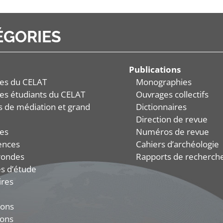
ÉGORIES
Publications
es du CELAT
Monographies
es étudiants du CELAT
Ouvrages collectifs
és de médiation et grand
Dictionnaires
Direction de revue
es
Numéros de revue
ences
Cahiers d’archéologie
rondes
Rapports de recherch
s d’étude
ires
ions
ions