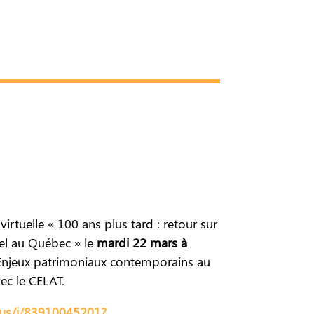
irtuelle « 100 ans plus tard : retour sur
rel au Québec » le
mardi 22 mars à
 Enjeux patrimoniaux contemporains au
ec le CELAT.
.us/j/83910045201?