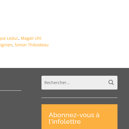
que Leduc
,
Magali Uhl
ignien
,
Simon Thibodeau
Abonnez-vous à
l'infolettre