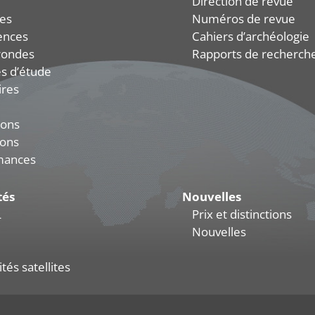
Direction de revue
es
Numéros de revue
ences
Cahiers d’archéologie
rondes
Rapports de recherch
s d’étude
ires
ions
ions
mances
tés
Nouvelles
L
Prix et distinctions
Nouvelles
tés satellites