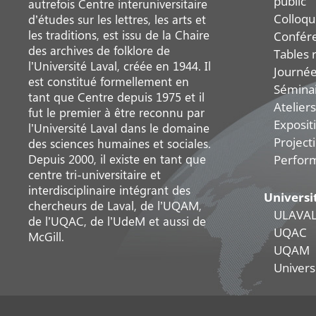
public
autrefois Centre interuniversitaire
Colloqu
d’études sur les lettres, les arts et
les traditions, est issu de la Chaire
Confér
des archives de folklore de
Tables 
l’Université Laval, créée en 1944. Il
Journée
est constitué formellement en
Sémina
tant que Centre depuis 1975 et il
Ateliers
fut le premier à être reconnu par
Exposit
l’Université Laval dans le domaine
Project
des sciences humaines et sociales.
Depuis 2000, il existe en tant que
Perfor
centre tri-universitaire et
interdisciplinaire intégrant des
Universi
chercheurs de Laval, de l’UQAM,
ULAVA
de l’UQAC, de l’UdeM et aussi de
UQAC
McGill.
UQAM
Universi