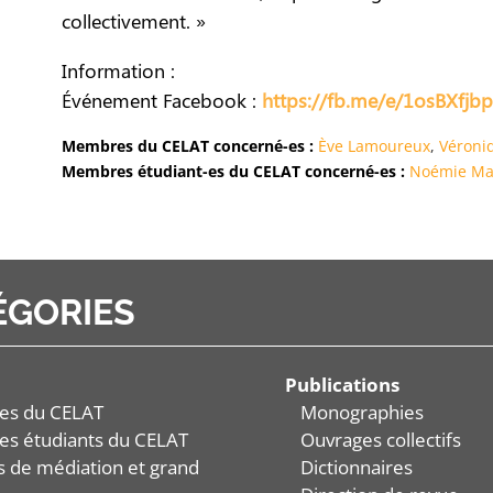
collectivement. »
Information :
Événement Facebook :
https://fb.me/e/1osBXfjbp
Membres du CELAT concerné-es :
Ève Lamoureux
,
Véroni
Membres étudiant-es du CELAT concerné-es :
Noémie Ma
ÉGORIES
Publications
es du CELAT
Monographies
es étudiants du CELAT
Ouvrages collectifs
és de médiation et grand
Dictionnaires