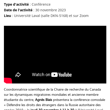
Type d'activité
: Conférence
Date de l'activité
: 30 novembre 2023
Lieu
: Université Laval (salle DKN-5168) et sur Zoom
Coordonnatrice scientifique de la Chaire de recherche du Canada
sur les dynamiques migratoires mondiales et ancienne membre
étudiante du centre,
Agnès Blais
présentera la conférence comodale
« Défendre les droits des étrangers dans la Russie autoritaire des
années 2010 » le
jeudi 30 novembre à 11 h 30
à l’Université Laval