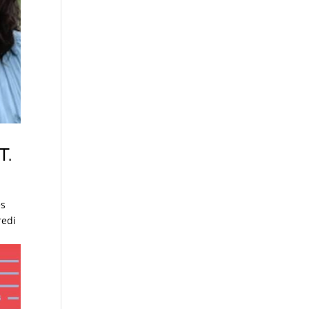
T.
es
redi