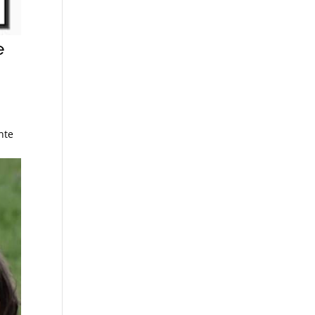
e
nte