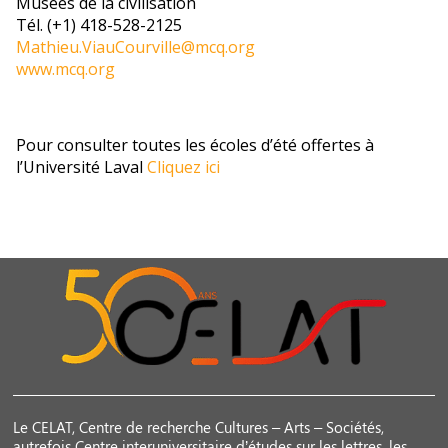
Musées de la civilisation
Tél. (+1) 418-528-2125
Mathieu.ViauCourville@mcq.org
www.mcq.org
Pour consulter toutes les écoles d’été offertes à
l’Université Laval
Cliquez ici
Le CELAT, Centre de recherche Cultures – Arts – Sociétés,
autrefois Centre interuniversitaire d’études sur les lettres, les