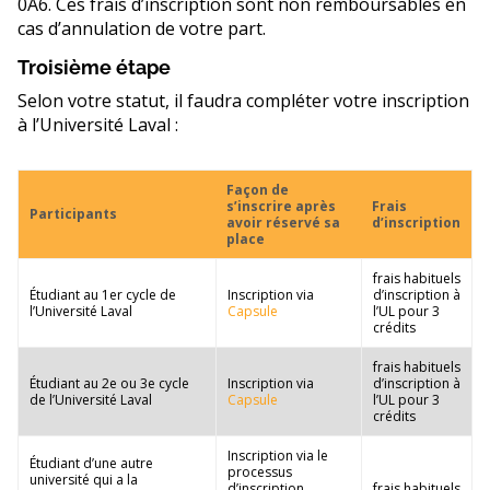
0A6. Ces frais d’inscription sont non remboursables en
cas d’annulation de votre part.
Troisième étape
Selon votre statut, il faudra compléter votre inscription
à l’Université Laval :
Façon de
s’inscrire après
Frais
Participants
avoir réservé sa
d’inscription
place
frais habituels
Étudiant au 1er cycle de
Inscription via
d’inscription à
l’Université Laval
Capsule
l’UL pour 3
crédits
frais habituels
Étudiant au 2e ou 3e cycle
Inscription via
d’inscription à
de l’Université Laval
Capsule
l’UL pour 3
crédits
Inscription via le
Étudiant d’une autre
processus
université qui a la
d’inscription
frais habituels