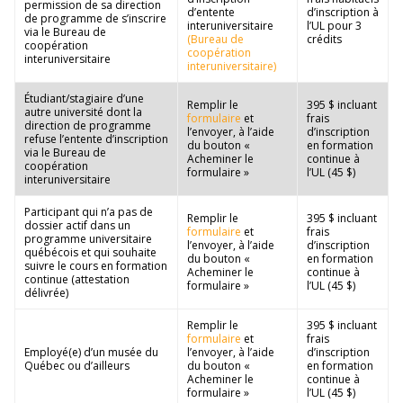
permission de sa direction
d’entente
d’inscription à
de programme de s’inscrire
interuniversitaire
l’UL pour 3
via le Bureau de
(Bureau de
crédits
coopération
coopération
interuniversitaire
interuniversitaire)
Étudiant/stagiaire d’une
Remplir le
395 $ incluant
autre université dont la
formulaire
et
frais
direction de programme
l’envoyer, à l’aide
d’inscription
refuse l’entente d’inscription
du bouton «
en formation
via le Bureau de
Acheminer le
continue à
coopération
formulaire »
l’UL (45 $)
interuniversitaire
Participant qui n’a pas de
Remplir le
395 $ incluant
dossier actif dans un
formulaire
et
frais
programme universitaire
l’envoyer, à l’aide
d’inscription
québécois et qui souhaite
du bouton «
en formation
suivre le cours en formation
Acheminer le
continue à
continue (attestation
formulaire »
l’UL (45 $)
délivrée)
Remplir le
395 $ incluant
formulaire
et
frais
Employé(e) d’un musée du
l’envoyer, à l’aide
d’inscription
Québec ou d’ailleurs
du bouton «
en formation
Acheminer le
continue à
formulaire »
l’UL (45 $)