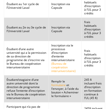
habituels
Étudiant au 1er cycle de
Inscription via
d’inscription
l’Université Laval
Capsule
à l’UL pour 3
crédits
frais
habituels
Étudiant au 2e ou 3e cycle de
Inscription via
d’inscription
l’Université Laval
Capsule
à l’UL pour 3
crédits
Inscription via le
Étudiant d’une autre
processus
frais
université qui a la permission
d’inscription
habituels
de sa direction de
d’entente
d’inscription
programme de s’inscrire via
interuniversitaire
à l’UL pour 3
le Bureau de coopération
(Bureau de
crédits
interuniversitaire
coopération
interuniversitaire)
Étudiant/stagiaire d’une
245 $
Remplir le
autre université dont la
incluant frais
formulaire
et
direction de programme
d’inscription
l’envoyer, à l’aide du
refuse l’entente d’inscription
en formation
bouton « Acheminer
via le Bureau de coopération
continue à
le formulaire »
interuniversitaire
l’UL (45 $)
Participant qui n’a pas de
245$ incluant