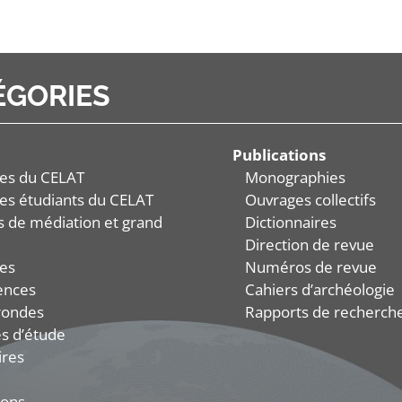
ÉGORIES
Publications
es du CELAT
Monographies
es étudiants du CELAT
Ouvrages collectifs
és de médiation et grand
Dictionnaires
Direction de revue
es
Numéros de revue
ences
Cahiers d’archéologie
rondes
Rapports de recherch
s d’étude
ires
ions