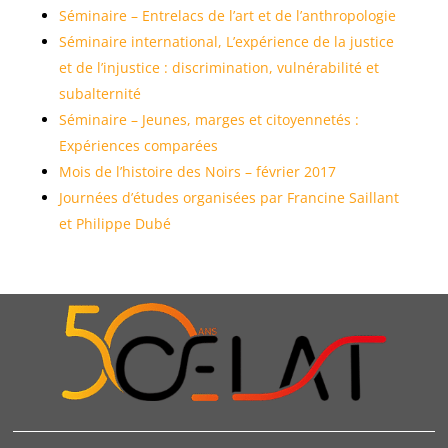
Séminaire – Entrelacs de l’art et de l’anthropologie
Séminaire international, L’expérience de la justice
et de l’injustice : discrimination, vulnérabilité et
subalternité
Séminaire – Jeunes, marges et citoyennetés :
Expériences comparées
Mois de l’histoire des Noirs – février 2017
Journées d’études organisées par Francine Saillant
et Philippe Dubé