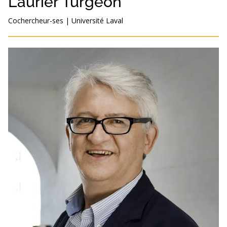
Laurier Turgeon
Cochercheur-ses
|
Université Laval