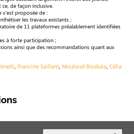
t ce, de façon inclusive.
e s’est proposée de :
thétiser les travaux existants ;
oratoire de 11 plateformes préalablement identifiées
s à forte participation ;
clusions ainsi que des recommandations quant aux
inelli
,
Francine Saillant
,
Mouloud Boukala
,
Célia
ions