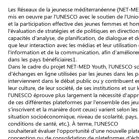
Les Réseaux de la jeunesse méditerranéenne (NET-MED
mis en oeuvre par l’UNESCO avec le soutien de l’Union
et la participation effective des jeunes femmes et ho
l’évaluation de stratégies et de politiques en direction
capacités d’analyse, de planification, de dialogue et 
que leur interaction avec les médias et leur utilisati
l’information et de la communication, afin d’améliore
dans les pays bénéficiaires1.
Dans le cadre du projet NET-MED Youth, l’UNESCO sou
d’échanges en ligne utilisées par les jeunes dans les p
interviennent dans le débat public ou y contribuent e
leur culture, de leur société, de ses institutions et s
l’UNESCO éprouve plus largement la nécessité d’appro
de ces différentes plateformes par l’ensemble des jeun
s’inscrivent et la manière dont ceuxci varient selon le
situation socioéconomique, niveau de scolarité, pays, 
conditions de santé, etc.). À terme, l’UNESCO
souhaiterait évaluer l’opportunité d’une nouvelle pla
conception ou de consolidation de plateformes d’écha