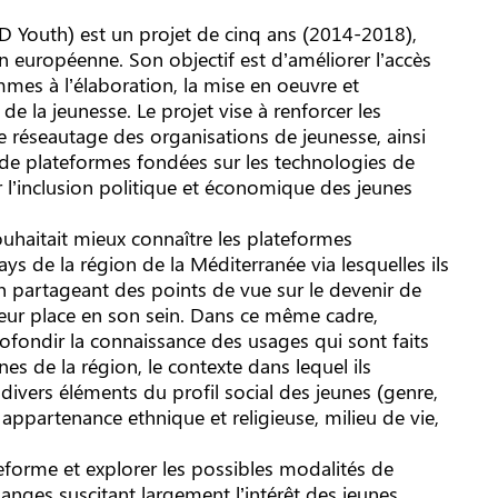
 Youth) est un projet de cinq ans (2014-2018),
 européenne. Son objectif est d’améliorer l’accès
mmes à l’élaboration, la mise en oeuvre et
 de la jeunesse. Le projet vise à renforcer les
de réseautage des organisations de jeunesse, ainsi
on de plateformes fondées sur les technologies de
r l’inclusion politique et économique des jeunes
haitait mieux connaître les plateformes
ays de la région de la Méditerranée via lesquelles ils
n partageant des points de vue sur le devenir de
ur leur place en son sein. Dans ce même cadre,
fondir la connaissance des usages qui sont faits
es de la région, le contexte dans lequel ils
s divers éléments du profil social des jeunes (genre,
appartenance ethnique et religieuse, milieu de vie,
teforme et explorer les possibles modalités de
nges suscitant largement l’intérêt des jeunes,