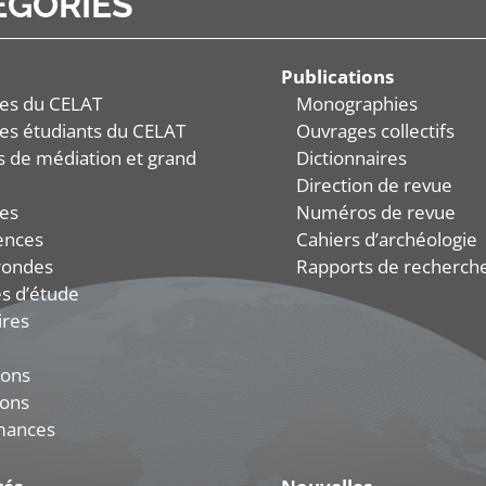
ÉGORIES
Publications
es du CELAT
Monographies
es étudiants du CELAT
Ouvrages collectifs
és de médiation et grand
Dictionnaires
Direction de revue
es
Numéros de revue
ences
Cahiers d’archéologie
rondes
Rapports de recherch
s d’étude
ires
ions
ions
mances