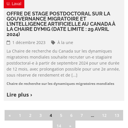
U. Laval
OFFRE DE STAGE POSTDOCTORAL SUR LA
GOUVERNANCE MIGRATOIRE ET
L’INTELLIGENCE ARTIFICIELLE AU CANADA À
LA CHAIRE DYMIG (DATE LIMITE : 29 AVRIL
2024)
1 décembre 2023
À la une
La Chaire de recherche du Canada sur les dynamiques
migratoires mondiales souhaite recruter un-e stagiaire
postdoctoral-e à partir de septembre 2024 pour une durée
de 12 mois, avec prolongation possible pour une 2e année,
sous réserve de rendement et de […]
Chaire de recherche sur les dynamiques migratoires mondiales
Lire plus ›
«
1
2
3
4
5
6
7
…
12
13
14
»