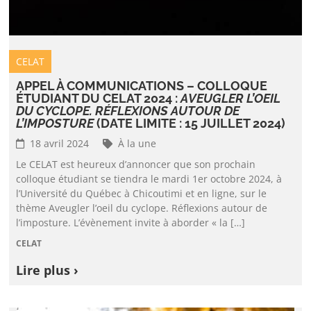
CELAT
APPEL À COMMUNICATIONS – COLLOQUE
ÉTUDIANT DU CELAT 2024 :
AVEUGLER L’OEIL
DU CYCLOPE. RÉFLEXIONS AUTOUR DE
L’IMPOSTURE
(DATE LIMITE : 15 JUILLET 2024)
18 avril 2024
À la une
Le CELAT est heureux d’annoncer que son prochain
colloque étudiant se tiendra le mardi 1er octobre 2024, à
l’Université du Québec à Chicoutimi et en ligne, sur le
thème Aveugler l’oeil du cyclope. Réflexions autour de
l’imposture. L’évènement invite à aborder « la […]
CELAT
Lire plus ›