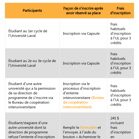
Façon de s’inscrire après
Frais
Participants
avoir réservé sa place
d’inscription
frais
habituels
Étudiant au 1er cycle de
Inscription via Capsule
d’inscription
l’Université Laval
à l’UL pour 3
crédits
frais
habituels
Étudiant au 2e ou 3e cycle de
Inscription via Capsule
d’inscription
l’Université Laval
à l’UL pour 3
crédits
Étudiant d’une autre
Inscription via le
frais
université qui a la permission
processus d’inscription
habituels
de sa direction de
d’entente
d’inscription
programme de s’inscrire via
interuniversitaire
(Bureau
à l’UL pour 3
le Bureau de coopération
de coopération
crédits
interuniversitaire
interuniversitaire)
245 $
Étudiant/stagiaire d’une
incluant
autre université dont la
Remplir le
formulaire
et
frais
direction de programme
l’envoyer, à l’aide du
d’inscription
refuse l’entente d’inscription
bouton « Acheminer le
en