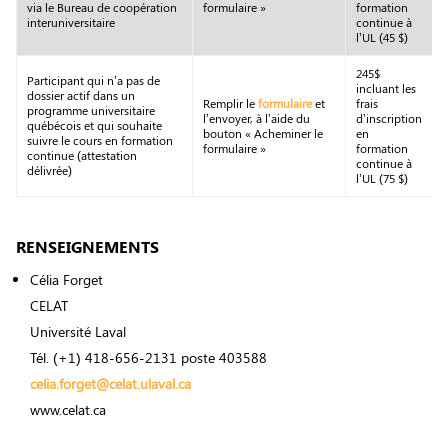
via le Bureau de coopération
formulaire »
formation
interuniversitaire
continue à
l’UL (45 $)
245$
Participant qui n’a pas de
incluant les
dossier actif dans un
Remplir le
formulaire
et
frais
programme universitaire
l’envoyer, à l’aide du
d’inscription
québécois et qui souhaite
bouton « Acheminer le
en
suivre le cours en formation
formulaire »
formation
continue (attestation
continue à
délivrée)
l’UL (75 $)
RENSEIGNEMENTS
Célia Forget
CELAT
Université Laval
Tél. (+1) 418-656-2131 poste 403588
celia.forget@celat.ulaval.ca
www.celat.ca