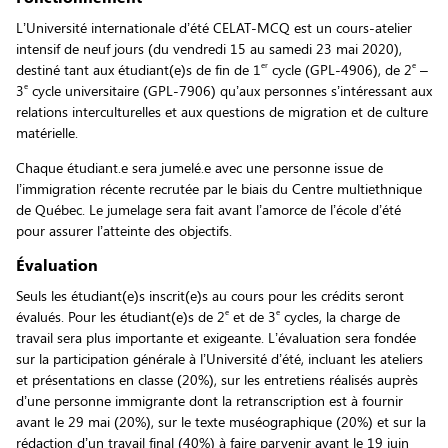
L’Université internationale d’été CELAT-MCQ est un cours-atelier
intensif de neuf jours (du vendredi 15 au samedi 23 mai 2020),
er
e
destiné tant aux étudiant(e)s de fin de 1
cycle (GPL-4906), de 2
–
e
3
cycle universitaire (GPL-7906) qu’aux personnes s’intéressant aux
relations interculturelles et aux questions de migration et de culture
matérielle.
Chaque étudiant.e sera jumelé.e avec une personne issue de
l’immigration récente recrutée par le biais du Centre multiethnique
de Québec. Le jumelage sera fait avant l’amorce de l’école d’été
pour assurer l’atteinte des objectifs.
Évaluation
Seuls les étudiant(e)s inscrit(e)s au cours pour les crédits seront
e
e
évalués. Pour les étudiant(e)s de 2
et de 3
cycles, la charge de
travail sera plus importante et exigeante. L’évaluation sera fondée
sur la participation générale à l’Université d’été, incluant les ateliers
et présentations en classe (20%), sur les entretiens réalisés auprès
d’une personne immigrante dont la retranscription est à fournir
avant le 29 mai (20%), sur le texte muséographique (20%) et sur la
rédaction d’un travail final (40%) à faire parvenir avant le 19 juin