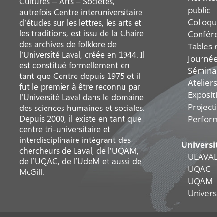
Cultures – Arts – Sociétés,
public
autrefois Centre interuniversitaire
Colloqu
d’études sur les lettres, les arts et
les traditions, est issu de la Chaire
Confér
des archives de folklore de
Tables 
l’Université Laval, créée en 1944. Il
Journée
est constitué formellement en
Sémina
tant que Centre depuis 1975 et il
Ateliers
fut le premier à être reconnu par
Exposit
l’Université Laval dans le domaine
Project
des sciences humaines et sociales.
Depuis 2000, il existe en tant que
Perfor
centre tri-universitaire et
interdisciplinaire intégrant des
Universi
chercheurs de Laval, de l’UQAM,
ULAVA
de l’UQAC, de l’UdeM et aussi de
UQAC
McGill.
UQAM
Universi