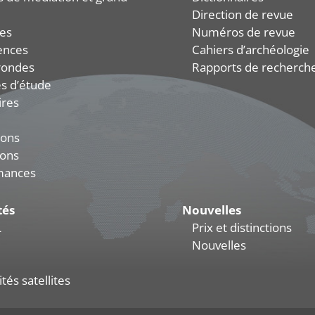
Direction de revue
es
Numéros de revue
ences
Cahiers d’archéologie
rondes
Rapports de recherch
s d’étude
ires
ions
ions
mances
tés
Nouvelles
L
Prix et distinctions
Nouvelles
tés satellites