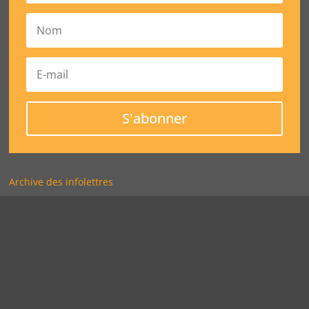
S'abonner
Archive des infolettres
© CELAT, 2022 – Tous droits Réservés | Développé par
Triade
Plan de site
|