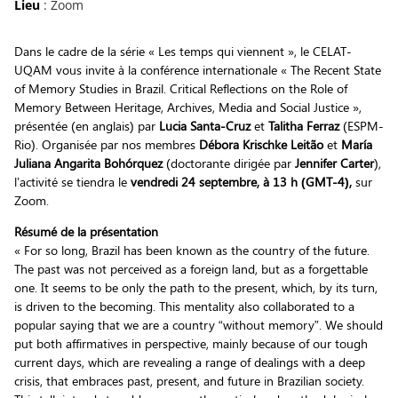
Lieu
: Zoom
Dans le cadre de la série « Les temps qui viennent », le CELAT-
UQAM vous invite à la conférence internationale « The Recent State
of Memory Studies in Brazil. Critical Reflections on the Role of
Memory Between Heritage, Archives, Media and Social Justice »,
présentée (en anglais) par
Lucia Santa-Cruz
et
Talitha Ferraz
(ESPM-
Rio). Organisée par nos membres
Débora Krischke Leitão
et
María
Juliana Angarita Bohórquez
(doctorante dirigée par
Jennifer Carter
),
l’activité se tiendra le
vendredi 24 septembre, à 13 h (GMT-4),
sur
Zoom.
Résumé de la présentation
« For so long, Brazil has been known as the country of the future.
The past was not perceived as a foreign land, but as a forgettable
one. It seems to be only the path to the present, which, by its turn,
is driven to the becoming. This mentality also collaborated to a
popular saying that we are a country “without memory”. We should
put both affirmatives in perspective, mainly because of our tough
current days, which are revealing a range of dealings with a deep
crisis, that embraces past, present, and future in Brazilian society.