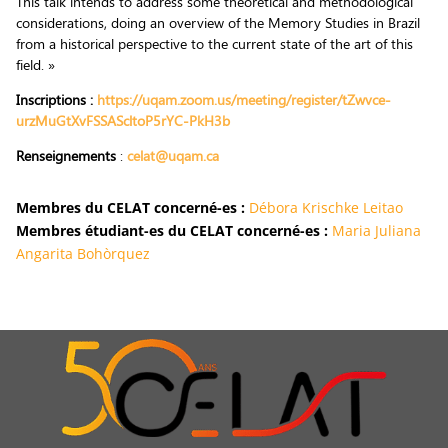
This talk intends to address some theoretical and methodological
considerations, doing an overview of the Memory Studies in Brazil
from a historical perspective to the current state of the art of this
field. »
Inscriptions :
https://uqam.zoom.us/meeting/register/tZwvce-
urzMuGtXvFSSAScltoP5rYC-PkH3b
Renseignements
:
celat@uqam.ca
Membres du CELAT concerné-es :
Débora Krischke Leitao
Membres étudiant-es du CELAT concerné-es :
Maria Juliana
Angarita Bohòrquez