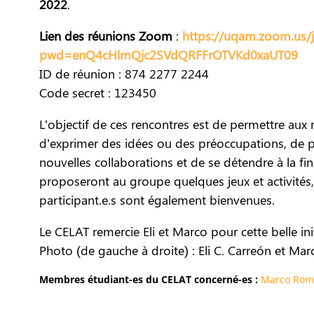
2022
.
Lien des réunions Zoom
:
https://uqam.zoom.us/
pwd=enQ4cHlmQjc2SVdQRFFrOTVKd0xaUT09
ID de réunion : 874 2277 2244
Code secret : 123450
L’objectif de ces rencontres est de permettre aux
d’exprimer des idées ou des préoccupations, de 
nouvelles collaborations et de se détendre à la fin
proposeront au groupe quelques jeux et activités
participant.e.s sont également bienvenues.
Le CELAT remercie Eli et Marco pour cette belle init
Photo (de gauche à droite) : Eli C. Carreón et M
Membres étudiant-es du CELAT concerné-es :
Marco Rom