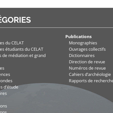
ÉGORIES
Publications
es du CELAT
Monographies
es étudiants du CELAT
Ouvrages collectifs
és de médiation et grand
Dictionnaires
Direction de revue
es
Numéros de revue
ences
Cahiers d’archéologie
rondes
Rapports de recherch
s d’étude
ires
ions
ions