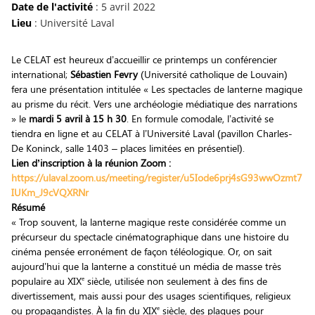
Date de l'activité
: 5 avril 2022
Lieu
: Université Laval
Le CELAT est heureux d’accueillir ce printemps un conférencier
international;
Sébastien Fevry
(Université catholique de Louvain)
fera une présentation intitulée « Les spectacles de lanterne magique
au prisme du récit. Vers une archéologie médiatique des narrations
» le
mardi 5 avril à 15 h 30
. En formule comodale, l’activité se
tiendra en ligne et au CELAT à l’Université Laval (pavillon Charles-
De Koninck, salle 1403 – places limitées en présentiel).
Lien d’inscription à la réunion Zoom :
https://ulaval.zoom.us/meeting/register/u5Iode6prj4sG93wwOzmt7
IUKm_J9cVQXRNr
Résumé
« Trop souvent, la lanterne magique reste considérée comme un
précurseur du spectacle cinématographique dans une histoire du
cinéma pensée erronément de façon téléologique. Or, on sait
aujourd’hui que la lanterne a constitué un média de masse très
e
populaire au XIX
siècle, utilisée non seulement à des fins de
divertissement, mais aussi pour des usages scientifiques, religieux
e
ou propagandistes. À la fin du XIX
siècle, des plaques pour