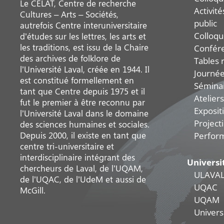
Le CELAT, Centre de recherche
Activit
Cultures – Arts – Sociétés,
public
autrefois Centre interuniversitaire
Colloqu
d’études sur les lettres, les arts et
les traditions, est issu de la Chaire
Confér
des archives de folklore de
Tables 
l’Université Laval, créée en 1944. Il
Journée
est constitué formellement en
Sémina
tant que Centre depuis 1975 et il
Ateliers
fut le premier à être reconnu par
Exposit
l’Université Laval dans le domaine
Project
des sciences humaines et sociales.
Depuis 2000, il existe en tant que
Perfor
centre tri-universitaire et
interdisciplinaire intégrant des
Universi
chercheurs de Laval, de l’UQAM,
ULAVA
de l’UQAC, de l’UdeM et aussi de
UQAC
McGill.
UQAM
Universi