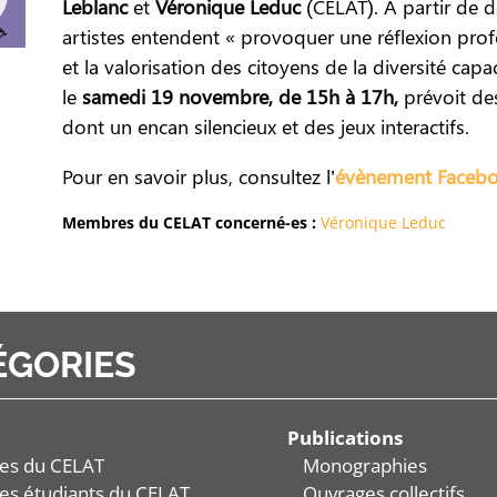
Leblanc
et
Véronique Leduc
(CELAT). À partir de 
artistes entendent « provoquer une réflexion profo
et la valorisation des citoyens de la diversité capa
le
samedi 19 novembre, de 15h à 17h,
prévoit des
dont un encan silencieux et des jeux interactifs.
Pour en savoir plus, consultez l’
évènement Faceb
Membres du CELAT concerné-es :
Véronique Leduc
ÉGORIES
Publications
es du CELAT
Monographies
es étudiants du CELAT
Ouvrages collectifs