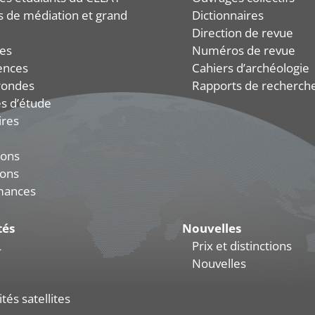
és de médiation et grand
Dictionnaires
Direction de revue
es
Numéros de revue
ences
Cahiers d’archéologie
rondes
Rapports de recherch
s d’étude
ires
ions
ions
mances
tés
Nouvelles
L
Prix et distinctions
Nouvelles
tés satellites