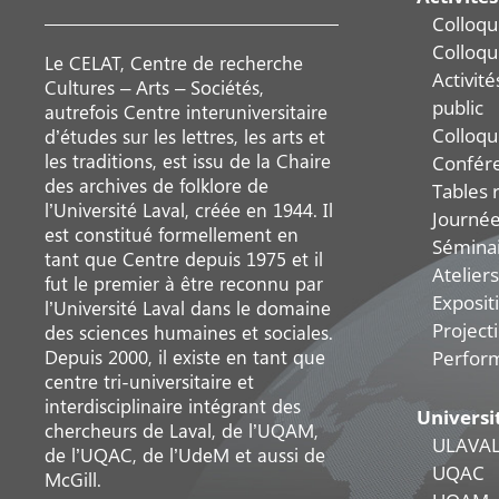
Colloqu
Colloqu
Le CELAT, Centre de recherche
Activit
Cultures – Arts – Sociétés,
public
autrefois Centre interuniversitaire
Colloqu
d’études sur les lettres, les arts et
les traditions, est issu de la Chaire
Confér
des archives de folklore de
Tables 
l’Université Laval, créée en 1944. Il
Journée
est constitué formellement en
Sémina
tant que Centre depuis 1975 et il
Ateliers
fut le premier à être reconnu par
Exposit
l’Université Laval dans le domaine
Project
des sciences humaines et sociales.
Depuis 2000, il existe en tant que
Perfor
centre tri-universitaire et
interdisciplinaire intégrant des
Universi
chercheurs de Laval, de l’UQAM,
ULAVA
de l’UQAC, de l’UdeM et aussi de
UQAC
McGill.