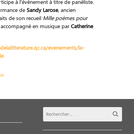
icipe à l’évènement à titre de panéliste.
formance de
Sandy Larose
, ancien
its de son recueil
Mille poèmes pour
4), accompagné en musique par
Catherine
elalitterature.qc.ca/evenements/la-
le
se