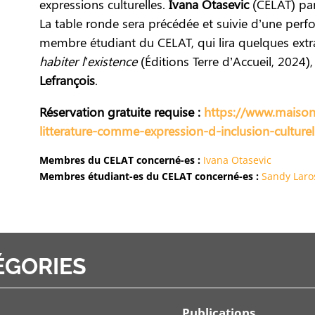
expressions culturelles.
Ivana Otasevic
(CELAT) part
La table ronde sera précédée et suivie d’une per
membre étudiant du CELAT, qui lira quelques extra
habiter l
’
existence
(Éditions Terre d’Accueil, 202
Lefrançois
.
Réservation gratuite requise :
https://www.maisond
litterature-comme-expression-d-inclusion-culturel
Membres du CELAT concerné-es :
Ivana Otasevic
Membres étudiant-es du CELAT concerné-es :
Sandy Laro
ÉGORIES
Publications