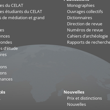
es du CELAT
Monographies
es étudiants du CELAT
Ouvrages collectifs
és de médiation et grand
Dictionnaires
Direction de revue
es
Numéros de revue
ences
Cahiers d’archéologie
rondes
Rapports de recherch
s d’étude
ires
ions
ions
mances
tés
Nouvelles
L
Prix et distinctions
Nouvelles