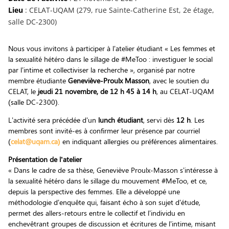
Lieu
: CELAT-UQAM (279, rue Sainte-Catherine Est, 2e étage,
salle DC-2300)
Nous vous invitons à participer à l
’
atelier étudiant
«
Les femmes et
la sexualité hétéro dans le sillage de #MeToo : investiguer le social
par l’intime et collectiviser la recherche
», organisé par notre
membre étudiante
Geneviève-Proulx Masson
, avec le soutien du
CELAT,
le
jeudi 21 novembre, de 12 h 45 à 14 h
, au CELAT-UQAM
(salle DC-2300).
L’activité sera précédée d’un
lunch étudiant
, servi dès
12 h
. Les
membres sont invité-es à confirmer leur présence par courriel
(
celat@uqam.ca)
en indiquant allergies ou préférences alimentaires.
Présentation de l’atelier
« Dans le cadre de sa thèse, Geneviève Proulx-Masson s’intéresse à
la sexualité hétéro dans le sillage du mouvement #MeToo, et ce,
depuis la perspective des femmes. Elle a développé une
méthodologie d’enquête qui, faisant écho à son sujet d’étude,
permet des allers-retours entre le collectif et l’individu en
enchevêtrant groupes de discussion et écritures de l’intime, misant