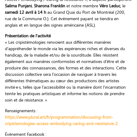
Salima Punjani
,
Sharona Franklin
et notre membre
Véro Leduc
, le
samedi 12 avril à 14 h
au Grand Quai du Port de Montréal (200,
rue de la Commune O.). Cet événement payant se tiendra en
anglais et en langue des signes américaine (ASL).
Présentation de l’activité
« Les cripistémologies renvoient aux différentes manières
d’appréhender le monde via les expériences riches et diverses du
handicap, de la maladie et/ou de la sourditude. Elles résistent
également aux manières conformistes et normatives d’être et de
produire des connaissances, des formes et des interactions. Cette
discussion collective sera l’occasion de naviguer à travers les
différentes thématiques au cœur des productions des artistes
invité·e·s, telles que l’accessibilité ou la manière dont l’incarnation
teinte les pratiques artistiques et informe les notions de prendre
soin et de résistance. »
Renseignements :
https://www.plural.art/fr/programmation/discussing-from-
cripistemologies-access-embodying-caring-and-resistance-2
Évènement Facebook :