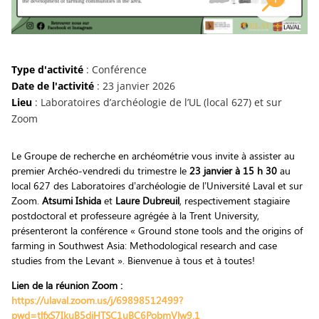
Type d'activité
: Conférence
Date de l'activité
: 23 janvier 2026
Lieu
: Laboratoires d’archéologie de l’UL (local 627) et sur
Zoom
Le Groupe de recherche en archéométrie vous invite à assister au
premier Archéo-vendredi du trimestre le
23 janvier à 15 h 30
au
local 627 des Laboratoires d’archéologie de l’Université Laval et sur
Zoom.
Atsumi Ishida
et
Laure Dubreuil
, respectivement stagiaire
postdoctoral et professeure agrégée à la Trent University,
présenteront la conférence « Ground stone tools and the origins of
farming in Southwest Asia: Methodological research and case
studies from the Levant ». Bienvenue à tous et à toutes!
Lien de la réunion Zoom :
https://ulaval.zoom.us/j/69898512499?
pwd=tlfxS7IkuB5diHTSC1uBC6PobmVlw9.1