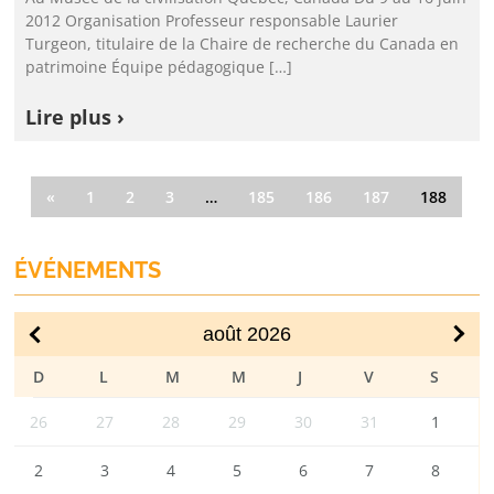
2012 Organisation Professeur responsable Laurier
Turgeon, titulaire de la Chaire de recherche du Canada en
patrimoine Équipe pédagogique […]
Lire plus ›
«
1
2
3
…
185
186
187
188
ÉVÉNEMENTS
août
2026
DIM
LUN
MAR
MER
JEU
VEN
SAM
26
27
28
29
30
31
1
2
3
4
5
6
7
8