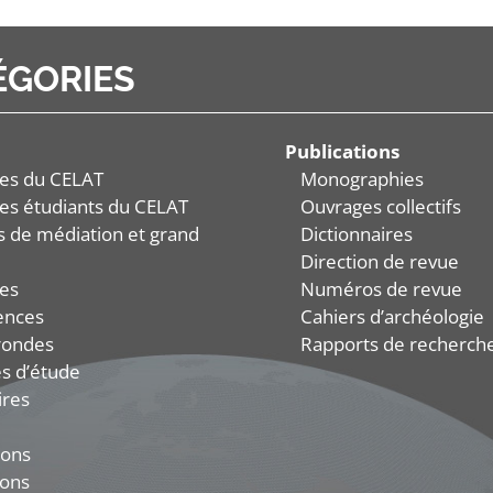
ÉGORIES
Publications
es du CELAT
Monographies
es étudiants du CELAT
Ouvrages collectifs
és de médiation et grand
Dictionnaires
Direction de revue
es
Numéros de revue
ences
Cahiers d’archéologie
rondes
Rapports de recherch
s d’étude
ires
ions
ions