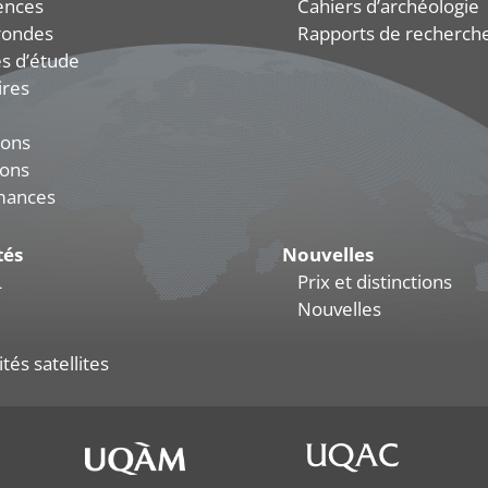
ences
Cahiers d’archéologie
rondes
Rapports de recherch
s d’étude
ires
ions
ions
mances
tés
Nouvelles
L
Prix et distinctions
Nouvelles
tés satellites