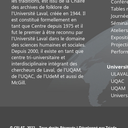
les traditions, est issu de la Chaire
Confér
des archives de folklore de
Tables 
l’Université Laval, créée en 1944. Il
Journée
est constitué formellement en
Sémina
tant que Centre depuis 1975 et il
Ateliers
fut le premier à être reconnu par
Exposit
l’Université Laval dans le domaine
Project
des sciences humaines et sociales.
Depuis 2000, il existe en tant que
Perfor
centre tri-universitaire et
interdisciplinaire intégrant des
Universi
chercheurs de Laval, de l’UQAM,
ULAVA
de l’UQAC, de l’UdeM et aussi de
UQAC
McGill.
UQAM
Universi
© CELAT, 2022 – Tous droits Réservés | Développé par
Triade