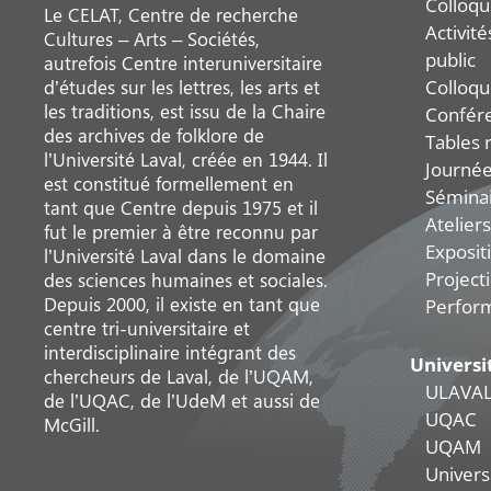
Colloqu
Le CELAT, Centre de recherche
Activit
Cultures – Arts – Sociétés,
public
autrefois Centre interuniversitaire
Colloqu
d’études sur les lettres, les arts et
les traditions, est issu de la Chaire
Confér
des archives de folklore de
Tables 
l’Université Laval, créée en 1944. Il
Journée
est constitué formellement en
Sémina
tant que Centre depuis 1975 et il
Ateliers
fut le premier à être reconnu par
Exposit
l’Université Laval dans le domaine
Project
des sciences humaines et sociales.
Depuis 2000, il existe en tant que
Perfor
centre tri-universitaire et
interdisciplinaire intégrant des
Universi
chercheurs de Laval, de l’UQAM,
ULAVA
de l’UQAC, de l’UdeM et aussi de
UQAC
McGill.
UQAM
Universi