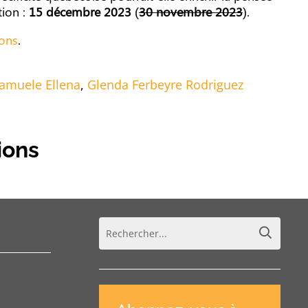
tion :
15 décembre 2023
(
30 novembre 2023
).
ons
.
amuele Ellena
,
Glenda Ferbeyre Rodriguez
ions