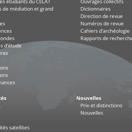
es étudiants du CELAT
Ouvrages collectifs
és de médiation et grand
Dictionnaires
Direction de revue
es
Numéros de revue
ences
Cahiers d’archéologie
rondes
Rapports de recherch
s d’étude
ires
ions
ions
mances
tés
Nouvelles
L
Prix et distinctions
Nouvelles
tés satellites