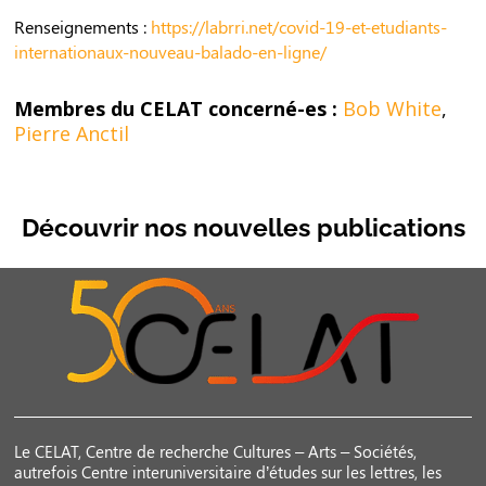
Renseignements :
https://labrri.net/covid-19-et-etudiants-
internationaux-nouveau-balado-en-ligne/
Membres du CELAT concerné-es :
Bob White
,
Pierre Anctil
Découvrir nos nouvelles publications
Le CELAT, Centre de recherche Cultures – Arts – Sociétés,
autrefois Centre interuniversitaire d’études sur les lettres, les