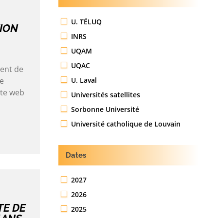
U. TÉLUQ
ION
INRS
UQAM
UQAC
ient de
U. Laval
de
ite web
Universités satellites
Sorbonne Université
Université catholique de Louvain
Dates
2027
2026
TE DE
2025