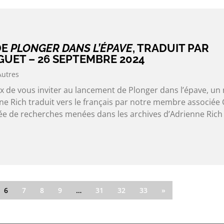
DE
PLONGER DANS L’ÉPAVE
, TRADUIT PAR
UET – 26 SEPTEMBRE 2024
Autres
 de vous inviter au lancement de Plonger dans l’épave, un 
e Rich traduit vers le français par notre membre associée 
lée de recherches menées dans les archives d’Adrienne Rich 
6
7
8
9
…
31
32
33
»