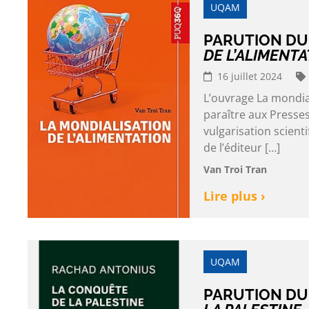
UQAM
PARUTION DU 
DE L’ALIMENTA
16 juillet 2024
L’ouvrage La mondia
paraître aux Presses
vulgarisation scient
de l’éditeur […]
Van Troi Tran
Lire plus ›
UQAM
PARUTION DU