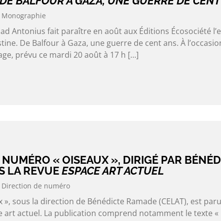
 DE BALFOUR À GAZA, UNE GUERRE DE CENT
Monographie
Antonius fait paraître en août aux Éditions Écosociété l’e
tine. De Balfour à Gaza, une guerre de cent ans. À l’occasio
ge, prévu ce mardi 20 août à 17 h […]
NUMÉRO « OISEAUX », DIRIGÉ PAR BÉNÉD
S LA REVUE
ESPACE ART ACTUEL
Direction de numéro
», sous la direction de Bénédicte Ramade (CELAT), est paru
e art actuel. La publication comprend notamment le texte «