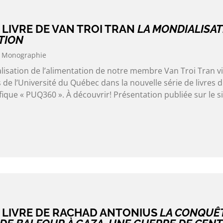
LIVRE DE VAN TROI TRAN
LA MONDIALISAT
TION
Monographie
lisation de l’alimentation de notre membre Van Troi Tran v
 de l’Université du Québec dans la nouvelle série de livres 
ifique « PUQ360 ». À découvrir! Présentation publiée sur le s
 LIVRE DE RACHAD ANTONIUS
LA CONQUÊ