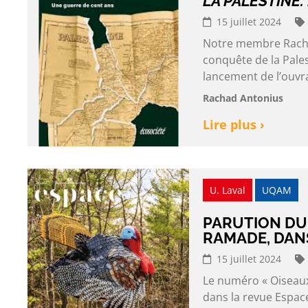
LA PALESTINE.
15 juillet 2024
Notre membre Rachad 
conquête de la Pales
lancement de l’ouvra
Rachad Antonius
Lire plus ›
U. Laval
UQAM
PARUTION DU 
RAMADE, DAN
15 juillet 2024
Le numéro « Oiseaux 
dans la revue Espac