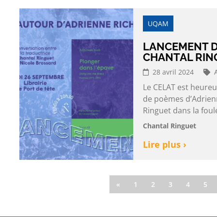
UQAM
LANCEMENT 
CHANTAL RING
28 avril 2024
Le CELAT est heureux
de poèmes d’Adrienn
Ringuet dans la fou
Chantal Ringuet
Lire plus ›
«
1
2
3
4
5