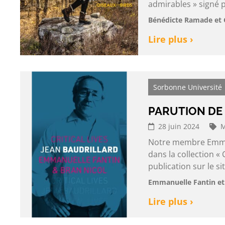
admirables » signé 
Bénédicte Ramade et 
Lire plus ›
Sorbonne Université
PARUTION DE
28 juin 2024
M
Notre membre Emmanu
dans la collection « 
publication sur le si
Emmanuelle Fantin et
Lire plus ›