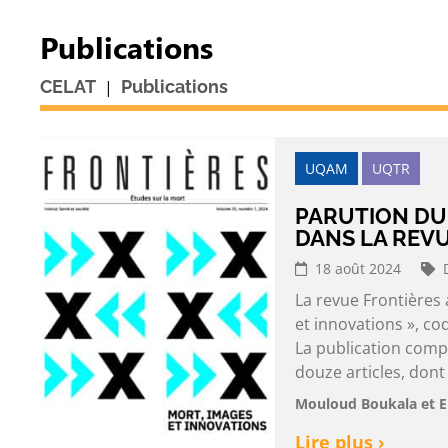
Publications
|
CELAT
Publications
UQAM
UQTR
PARUTION DU
DANS LA REV
18 août 2024
La revue Frontières
et innovations », 
La publication comp
douze articles, dont
Mouloud Boukala et 
Lire plus ›