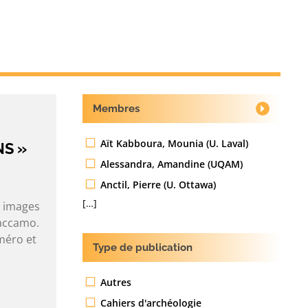
Membres
Aït Kabboura, Mounia (U. Laval)
NS »
Alessandra, Amandine (UQAM)
Anctil, Pierre (U. Ottawa)
[…]
, images
accamo.
méro et
Type de publication
Autres
Cahiers d'archéologie