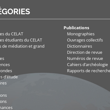
ÉGORIES
Publications
es du CELAT
Monographies
es étudiants du CELAT
Ouvrages collectifs
és de médiation et grand
Dictionnaires
Direction de revue
es
Numéros de revue
ences
Cahiers d’archéologie
rondes
Rapports de recherch
s d’étude
ires
ions
ions
mances