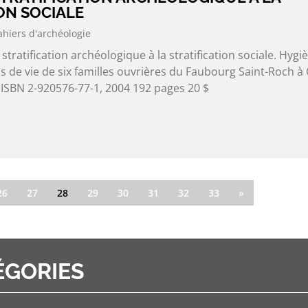
ON SOCIALE
ahiers d'archéologie
 stratification archéologique à la stratification sociale. Hygi
s de vie de six familles ouvrières du Faubourg Saint-Roch 
 ISBN 2-920576-77-1, 2004 192 pages 20 $
26
27
28
29
30
31
32
33
»
ÉGORIES