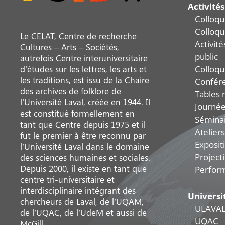
Activités
Colloqu
Colloqu
Le CELAT, Centre de recherche
Activit
Cultures – Arts – Sociétés,
public
autrefois Centre interuniversitaire
Colloqu
d’études sur les lettres, les arts et
les traditions, est issu de la Chaire
Confér
des archives de folklore de
Tables 
l’Université Laval, créée en 1944. Il
Journée
est constitué formellement en
Sémina
tant que Centre depuis 1975 et il
Ateliers
fut le premier à être reconnu par
Exposit
l’Université Laval dans le domaine
Project
des sciences humaines et sociales.
Depuis 2000, il existe en tant que
Perfor
centre tri-universitaire et
interdisciplinaire intégrant des
Universi
chercheurs de Laval, de l’UQAM,
ULAVA
de l’UQAC, de l’UdeM et aussi de
UQAC
McGill.