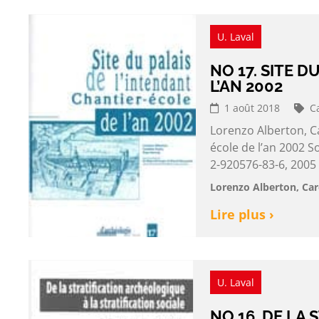
U. Laval
NO 17. SITE 
L’AN 2002
1 août 2018
C
Lorenzo Alberton, Ca
école de l’an 2002 S
2-920576-83-6, 2005
Lorenzo Alberton, Car
Lire plus ›
U. Laval
NO 16. DE LA