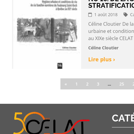
STRATIFICATI
1 août 2018
C
Céline Cloutier De la
urbaine et condition
au XIXe siècle CELAT
Céline Cloutier
Lire plus ›
«
1
2
3
…
25
CAT