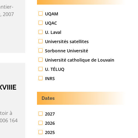
ntier-
UQAM
, 2007
UQAC
U. Laval
Universités satellites
Sorbonne Université
Université catholique de Louvain
U. TÉLUQ
INRS
VIIIE
Dates
toir à
2027
2006 164
2026
2025