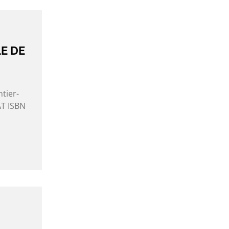
LE DE
tier-
AT ISBN