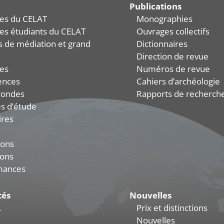
Publications
es du CELAT
Monographies
es étudiants du CELAT
Ouvrages collectifs
és de médiation et grand
Dictionnaires
Direction de revue
es
Numéros de revue
ences
Cahiers d’archéologie
rondes
Rapports de recherch
s d’étude
ires
ions
ions
mances
tés
Nouvelles
L
Prix et distinctions
Nouvelles