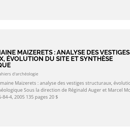
MAINE MAIZERETS : ANALYSE DES VESTIGES
, ÉVOLUTION DU SITE ET SYNTHÈSE
QUE
ahiers d'archéologie
maine Maizerets : analyse des vestiges structuraux, évoluti
chéologique Sous la direction de Réginald Auger et Marcel M
-84-4, 2005 135 pages 20 $