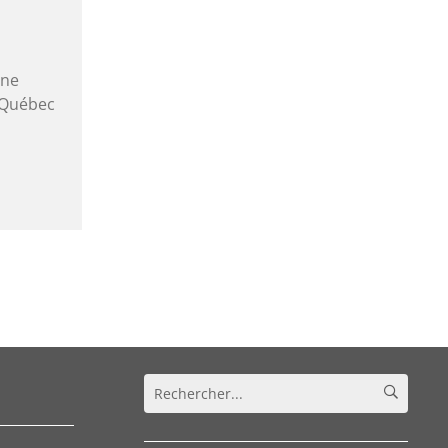
ène
à Québec