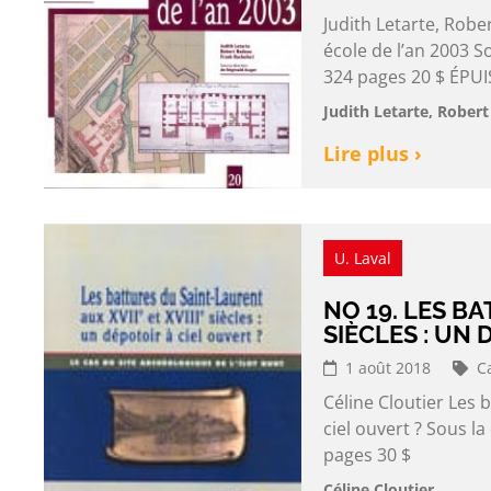
Judith Letarte, Robe
école de l’an 2003 S
324 pages 20 $ ÉPUI
Judith Letarte, Rober
Lire plus ›
U. Laval
NO 19. LES BA
SIÈCLES : UN 
1 août 2018
C
Céline Cloutier Les b
ciel ouvert ? Sous l
pages 30 $
Céline Cloutier