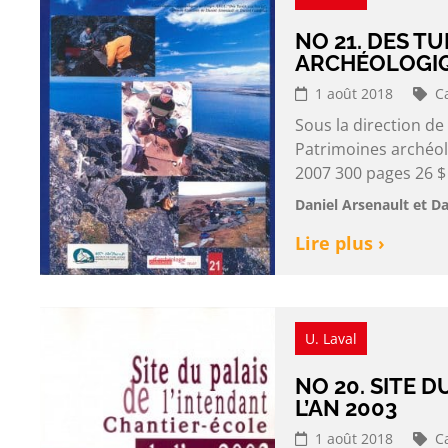
NO 21. DES TU
ARCHÉOLOGIQ
1 août 2018
C
Sous la direction de
Patrimoines archéol
2007 300 pages 26 $
Daniel Arsenault et D
Lire plus ›
U. Laval
NO 20. SITE 
L’AN 2003
1 août 2018
C