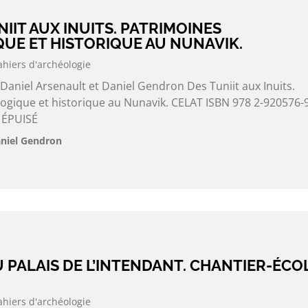
NIIT AUX INUITS. PATRIMOINES
UE ET HISTORIQUE AU NUNAVIK.
ahiers d'archéologie
 Daniel Arsenault et Daniel Gendron Des Tuniit aux Inuits.
ogique et historique au Nunavik. CELAT ISBN 978 2-920576-9
 ÉPUISÉ
aniel Gendron
DU PALAIS DE L’INTENDANT. CHANTIER-ÉCO
ahiers d'archéologie