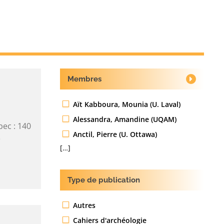
Membres
Aït Kabboura, Mounia (U. Laval)
Alessandra, Amandine (UQAM)
bec : 140
Anctil, Pierre (U. Ottawa)
$
[…]
Type de publication
Autres
Cahiers d'archéologie