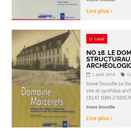
Lire plus ›
U. Laval
NO 18. LE DO
STRUCTURAUX
ARCHÉOLOGI
1 août 2018
C
Steve Douville Le Do
site et synthèse ar
CELAT ISBN 2-920576
Steve Douville
Lire plus ›