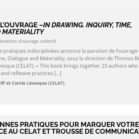
 L’OUVRAGE
–IN DRAWING. INQUIRY, TIME,
 MATERIALITY
Direction d'ouvrage collectif
 pratiques indisciplinées annonce la parution de l’ouvrage
me, Dialogue and Materiality, sous la direction de Thomas-
évesque (CELAT). « This book brings together 23 authors who
 and reflexive practices […]
ff et Carole Lévesque (CELAT)
ONNES PRATIQUES POUR MARQUER VOTRE
E AU CELAT ET TROUSSE DE COMMUNICA