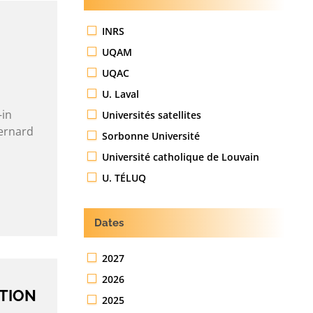
INRS
UQAM
UQAC
U. Laval
–in
Universités satellites
Bernard
Sorbonne Université
Université catholique de Louvain
U. TÉLUQ
Dates
2027
2026
TION
2025