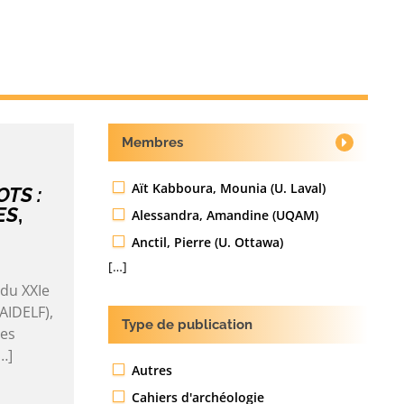
Membres
Aït Kabboura, Mounia (U. Laval)
TS :
ES
,
Alessandra, Amandine (UQAM)
Anctil, Pierre (U. Ottawa)
[…]
 du XXIe
AIDELF),
Type de publication
des
…]
Autres
Cahiers d'archéologie