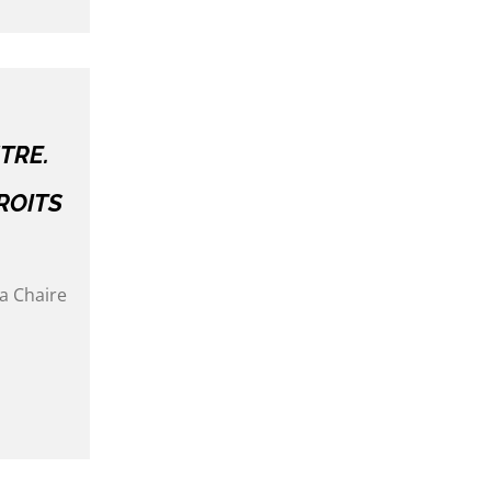
UTRE.
ROITS
la Chaire