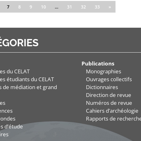
7
8
9
10
…
31
32
33
»
ÉGORIES
Publications
es du CELAT
Monographies
es étudiants du CELAT
Ouvrages collectifs
és de médiation et grand
Dictionnaires
Direction de revue
es
Numéros de revue
ences
Cahiers d’archéologie
rondes
Rapports de recherch
s d’étude
ires