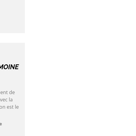
IMOINE
ient de
vec la
on est le
e