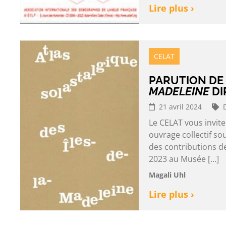
Lire plus ›
CELAT
PARUTION DE 
MADELEINE
DI
21 avril 2024
Le CELAT vous invite
ouvrage collectif so
des contributions de
2023 au Musée […]
Magali Uhl
Lire plus ›