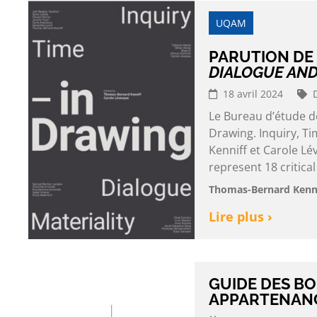
UQAM
PARUTION DE
DIALOGUE AND
18 avril 2024
Le Bureau d’étude de
Drawing. Inquiry, Ti
Kenniff et Carole L
represent 18 critical
Thomas-Bernard Kenni
Lire plus ›
GUIDE DES B
APPARTENANC