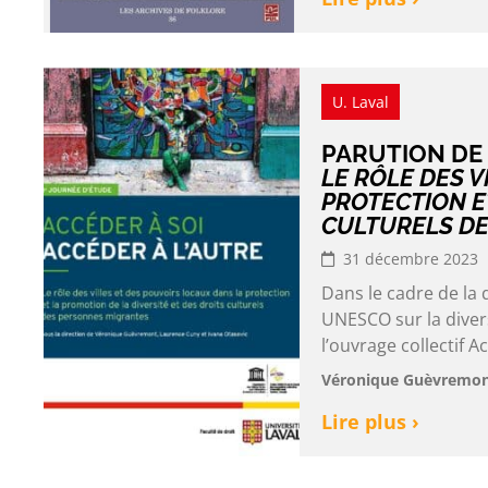
U. Laval
PARUTION DE
LE RÔLE DES V
PROTECTION ET
CULTURELS D
31 décembre 2023
Dans le cadre de la 
UNESCO sur la diver
l’ouvrage collectif Ac
Véronique Guèvremont
Lire plus ›