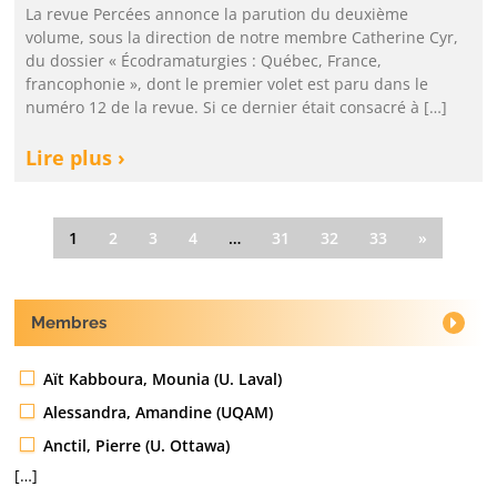
La revue Percées annonce la parution du deuxième
volume, sous la direction de notre membre Catherine Cyr,
du dossier « Écodramaturgies : Québec, France,
francophonie », dont le premier volet est paru dans le
numéro 12 de la revue. Si ce dernier était consacré à […]
Lire plus ›
1
2
3
4
…
31
32
33
»
Membres
Aït Kabboura, Mounia (U. Laval)
Alessandra, Amandine (UQAM)
Anctil, Pierre (U. Ottawa)
[…]