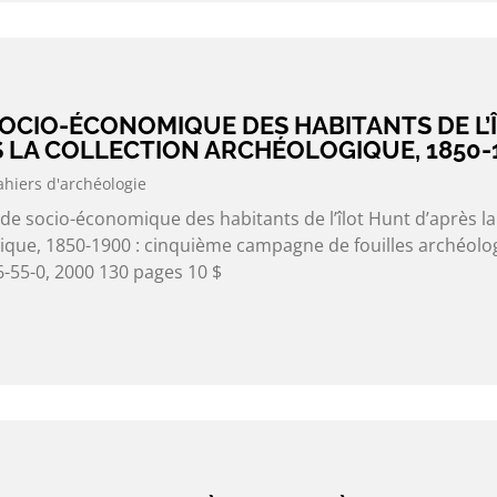
SOCIO-ÉCONOMIQUE DES HABITANTS DE L’
 LA COLLECTION ARCHÉOLOGIQUE, 1850-
ahiers d'archéologie
de socio-économique des habitants de l’îlot Hunt d’après la
gique, 1850-1900 : cinquième campagne de fouilles archéolo
-55-0, 2000 130 pages 10 $