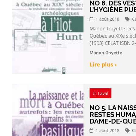
NO 6. DES VES
L’HYGIÈNE PU
1 août 2018
C
Manon Goyette Des ve
Québec au XIXe siècl
(1993) CELAT ISBN 2
Manon Goyette
Lire plus ›
U. Laval
NO 5. LA NAI
RESTES HUMAI
DAME-DE-QU
1 août 2018
C