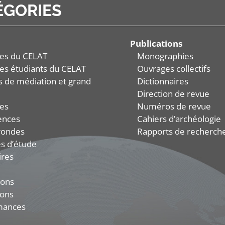
ÉGORIES
Publications
es du CELAT
Monographies
es étudiants du CELAT
Ouvrages collectifs
és de médiation et grand
Dictionnaires
Direction de revue
es
Numéros de revue
ences
Cahiers d’archéologie
rondes
Rapports de recherch
s d’étude
ires
ions
ions
mances