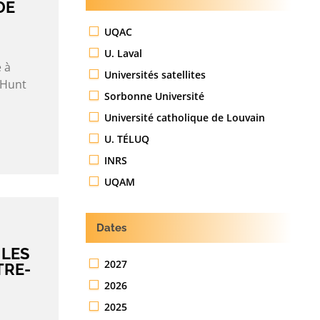
DE
UQAC
U. Laval
 à
Universités satellites
 Hunt
Sorbonne Université
Université catholique de Louvain
U. TÉLUQ
INRS
UQAM
Dates
 LES
2027
TRE-
2026
2025