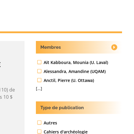
Membres
Aït Kabboura, Mounia (U. Laval)
E
Alessandra, Amandine (UQAM)
Anctil, Pierre (U. Ottawa)
[…]
110) de
s 10 $
Type de publication
Autres
Cahiers d'archéologie