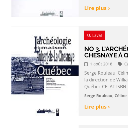
Lire plus ›
U. Laval
NO 3. L’ARCH
CHESNAYE À 
1 août 2018
C
Serge Rouleau, Célin
la direction de Wil
Québec CELAT ISBN 2
Serge Rouleau, Céline 
Lire plus ›