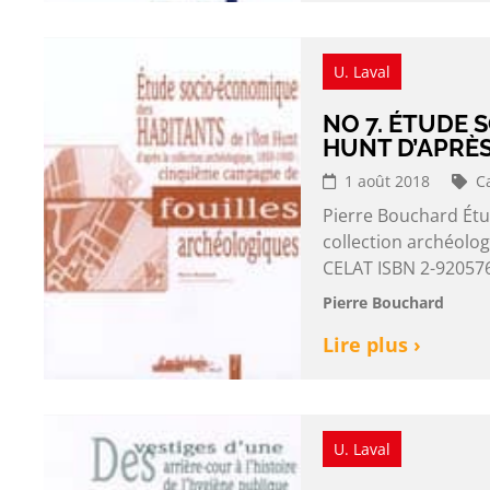
U. Laval
NO 7. ÉTUDE 
HUNT D’APRÈS
1 août 2018
C
Pierre Bouchard Étu
collection archéolo
CELAT ISBN 2-920576
Pierre Bouchard
Lire plus ›
U. Laval