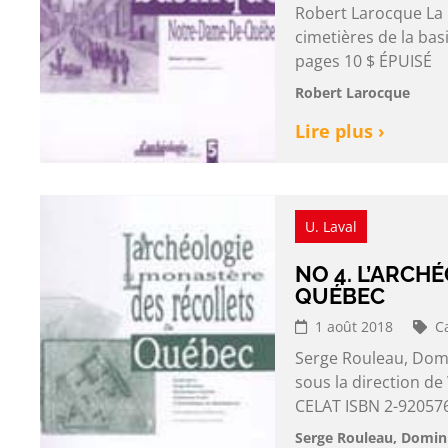
Robert Larocque La 
cimetières de la ba
pages 10 $ ÉPUISÉ
Robert Larocque
Lire plus ›
U. Laval
NO 4. L’ARCH
QUÉBEC
1 août 2018
C
Serge Rouleau, Domi
sous la direction d
CELAT ISBN 2-920576
Serge Rouleau, Domini