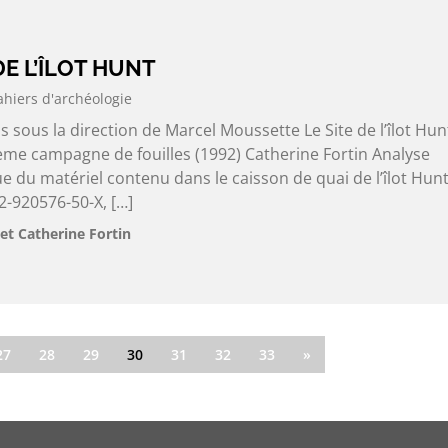
 DE L’ÎLOT HUNT
ahiers d'archéologie
s sous la direction de Marcel Moussette Le Site de l’îlot Hun
ème campagne de fouilles (1992) Catherine Fortin Analyse
 du matériel contenu dans le caisson de quai de l’îlot Hunt
-920576-50-X, […]
et Catherine Fortin
27
28
29
30
31
32
33
»