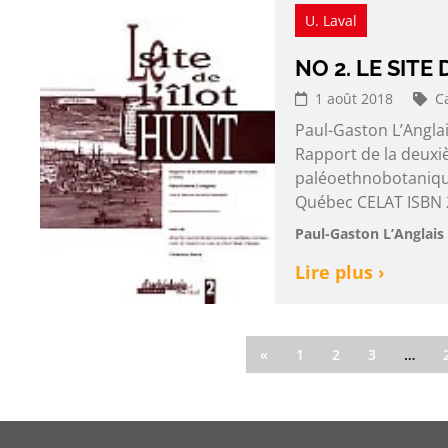
U. Laval
NO 2. LE SITE
1 août 2018
C
Paul-Gaston L’Anglai
Rapport de la deuxi
paléoethnobotanique
Québec CELAT ISBN 2
Paul-Gaston L’Anglais 
Lire plus ›
«
1
2
3
…