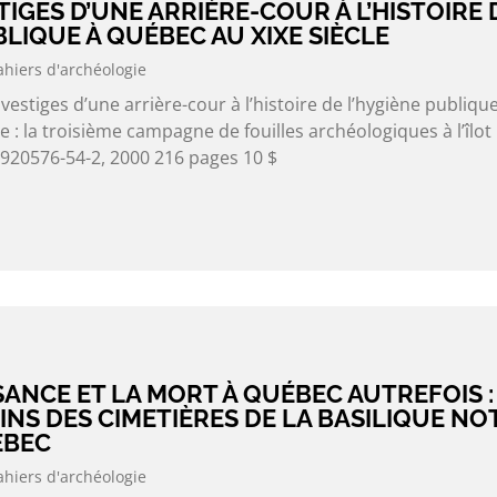
TIGES D’UNE ARRIÈRE-COUR À L’HISTOIRE 
BLIQUE À QUÉBEC AU XIXE SIÈCLE
ahiers d'archéologie
stiges d’une arrière-cour à l’histoire de l’hygiène publique
e : la troisième campagne de fouilles archéologiques à l’îlot
-920576-54-2, 2000 216 pages 10 $
SSANCE ET LA MORT À QUÉBEC AUTREFOIS :
NS DES CIMETIÈRES DE LA BASILIQUE NO
ÉBEC
ahiers d'archéologie