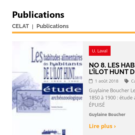
Publications
|
CELAT
Publications
U. Laval
NO 8. LES HA
L’ÎLOT HUNT D
1 août 2018
C
Guylaine Boucher Les
1850 à 1900 : étude
ÉPUISÉ
Guylaine Boucher
Lire plus ›