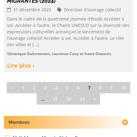
MIGRANTES
(2024)
31 décembre 2023
Direction d'ouvrage collectif
Dans le cadre de la quatrième journée d’étude Accéder à
soi. Accéder à l’autre, la Chaire UNESCO sur la diversité des
expressions culturelles annonçait le lancement de
l’ouvrage collectif Accéder à soi. Accéder à l’autre. Le rôle
des villes et […]
Véronique Guèvremont, Laurence Cuny et Ivana Otasevic
Lire plus ›
«
1
2
3
4
5
6
7
8
9
10
…
31
32
33
»
Membres