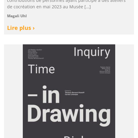
contributions de personnes ayant participé à des ateliers
de cocréation en mai 2023 au Musée […]
Magali Uhl
Lire plus ›