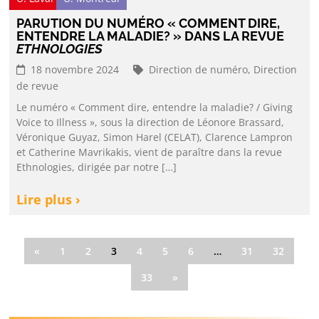
PARUTION DU NUMÉRO « COMMENT DIRE,
ENTENDRE LA MALADIE? » DANS LA REVUE
ETHNOLOGIES
18 novembre 2024
Direction de numéro,
Direction
de revue
Le numéro « Comment dire, entendre la maladie? / Giving
Voice to Illness », sous la direction de Léonore Brassard,
Véronique Guyaz, Simon Harel (CELAT), Clarence Lampron
et Catherine Mavrikakis, vient de paraître dans la revue
Ethnologies, dirigée par notre […]
Lire plus ›
«
1
2
3
4
5
6
…
31
32
33
»