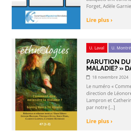
Forget, Adèle Garnie
Lire plus ›
U. Laval
U. Montré
PARUTION DU
MALADIE? » 
18 novembre 2024
Le numéro « Comment 
direction de Léonor
Lampron et Catherine
par notre […]
Lire plus ›