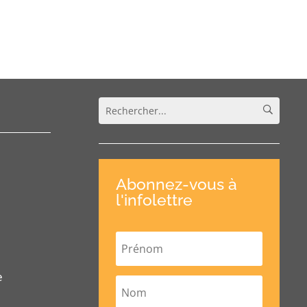
Abonnez-vous à
l'infolettre
e