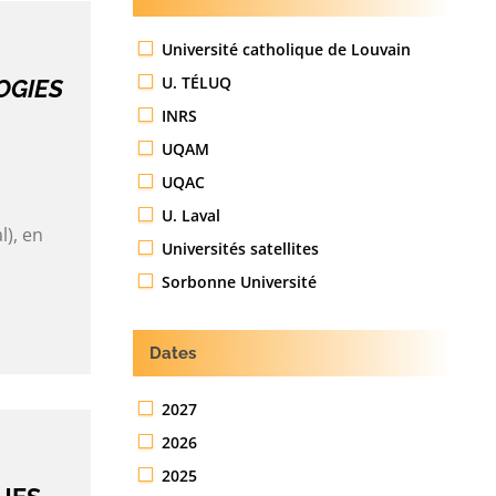
Université catholique de Louvain
U. TÉLUQ
OGIES
INRS
UQAM
UQAC
U. Laval
l), en
Universités satellites
Sorbonne Université
Dates
2027
2026
2025