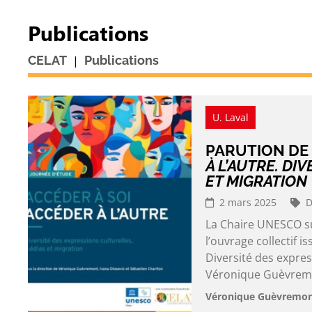
Publications
|
CELAT
Publications
U. Laval
PARUTION DE
À L’AUTRE. DI
ET MIGRATION
2 mars 2025
D
La Chaire UNESCO sur
l’ouvrage collectif i
Diversité des expres
Véronique Guèvrem
Véronique Guèvremont