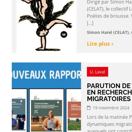
Dirigé par Simon Har
(CELAT), le collecti
Poètes de brousse. V
[…]
Simon Harel (CELAT), 
Lire plus ›
U. Laval
PARUTION DE 
EN RECHERCH
MIGRATOIRES
19 novembre 2024
Lors de la matinée 
dynamiques migratoi
auxquels ont contri