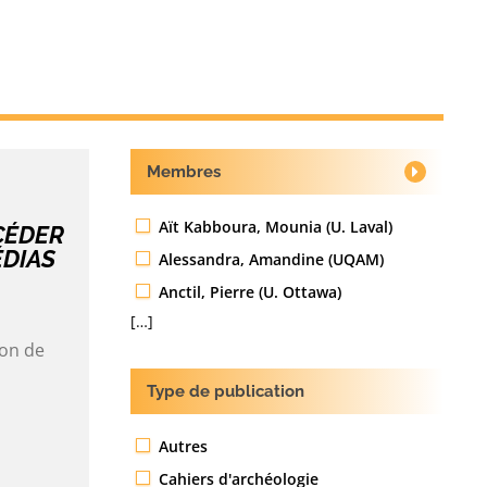
Membres
Aït Kabboura, Mounia (U. Laval)
CCÉDER
ÉDIAS
Alessandra, Amandine (UQAM)
Anctil, Pierre (U. Ottawa)
[…]
ion de
Type de publication
Autres
Cahiers d'archéologie