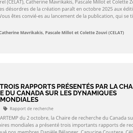
el (CELAT), Catherine Mavrikakis, Pascale Millot et Colette Z
f Les désordres de la création paraît en octobre 2025 aux édit
ous êtes convié-es au lancement de la publication, qui se t
Catherine Mavrikakis, Pascale Millot et Colette Zouvi (CELAT)
TROIS RAPPORTS PRÉSENTÉS PAR LA CHA
E DU CANADA SUR LES DYNAMIQUES
 MONDIALES
Rapport de recherche
PARTEMP du 2 octobre, la Chaire de recherche du Canada su
res mondiales a présenté trois importants rapports de re
bué nos membres Danièle Bélanger, Capucine Coustere, Cél