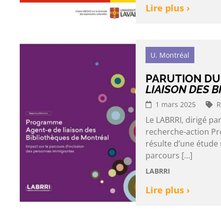
Lire plus ›
U. Montréal
PARUTION DU
LIAISON DES 
1 mars 2025
R
Le LABRRI, dirigé p
recherche-action Pr
résulte d’une étude
parcours […]
LABRRI
Lire plus ›