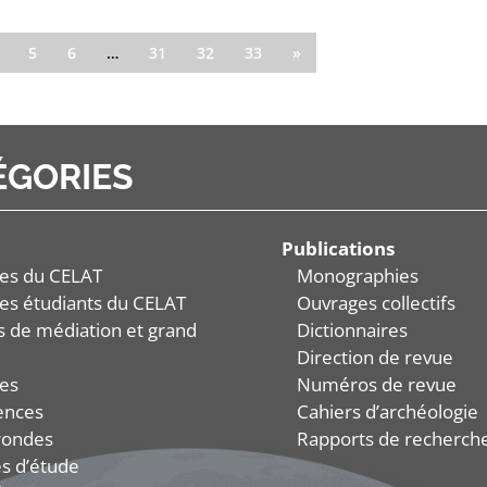
5
6
…
31
32
33
»
ÉGORIES
Publications
es du CELAT
Monographies
es étudiants du CELAT
Ouvrages collectifs
és de médiation et grand
Dictionnaires
Direction de revue
es
Numéros de revue
ences
Cahiers d’archéologie
rondes
Rapports de recherch
s d’étude