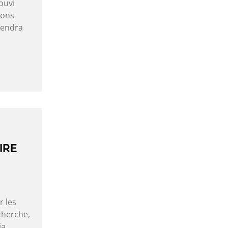
ouvi
ions
iendra
IRE
r les
cherche,
ia