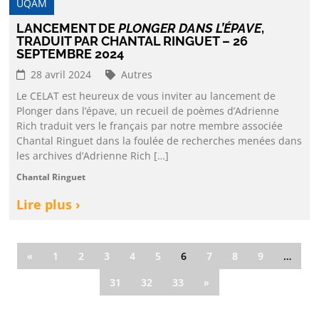
UQAM
LANCEMENT DE
PLONGER DANS L’ÉPAVE
,
TRADUIT PAR CHANTAL RINGUET – 26
SEPTEMBRE 2024
28 avril 2024
Autres
Le CELAT est heureux de vous inviter au lancement de
Plonger dans l’épave, un recueil de poèmes d’Adrienne
Rich traduit vers le français par notre membre associée
Chantal Ringuet dans la foulée de recherches menées dans
les archives d’Adrienne Rich […]
Chantal Ringuet
Lire plus ›
«
1
2
3
4
5
6
7
8
9
…
31
32
33
»