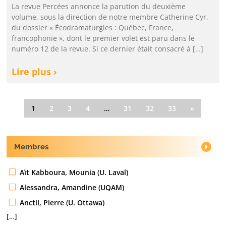
La revue Percées annonce la parution du deuxième
volume, sous la direction de notre membre Catherine Cyr,
du dossier « Écodramaturgies : Québec, France,
francophonie », dont le premier volet est paru dans le
numéro 12 de la revue. Si ce dernier était consacré à […]
Lire plus ›
1
2
3
4
…
31
32
33
»
Membres
Aït Kabboura, Mounia (U. Laval)
Alessandra, Amandine (UQAM)
Anctil, Pierre (U. Ottawa)
[…]