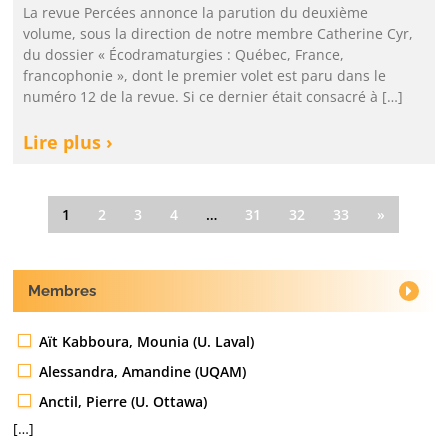
La revue Percées annonce la parution du deuxième
volume, sous la direction de notre membre Catherine Cyr,
du dossier « Écodramaturgies : Québec, France,
francophonie », dont le premier volet est paru dans le
numéro 12 de la revue. Si ce dernier était consacré à […]
Lire plus ›
1
2
3
4
…
31
32
33
»
Membres
Aït Kabboura, Mounia (U. Laval)
Alessandra, Amandine (UQAM)
Anctil, Pierre (U. Ottawa)
[…]