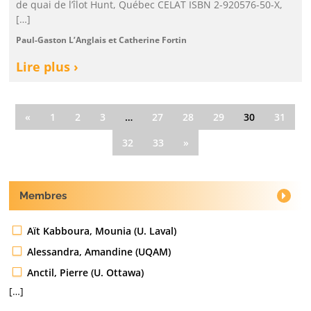
de quai de l’îlot Hunt, Québec CELAT ISBN 2-920576-50-X,
[…]
Paul-Gaston L’Anglais et Catherine Fortin
Lire plus ›
«
1
2
3
…
27
28
29
30
31
32
33
»
Membres
Aït Kabboura, Mounia (U. Laval)
Alessandra, Amandine (UQAM)
Anctil, Pierre (U. Ottawa)
[…]