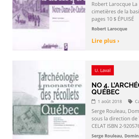
Robert Larocque La 
cimetières de la ba
pages 10 $ ÉPUISÉ
Robert Larocque
Lire plus ›
U. Laval
NO 4. L’ARCH
QUÉBEC
1 août 2018
C
Serge Rouleau, Domi
sous la direction d
CELAT ISBN 2-920576
Serge Rouleau, Domini