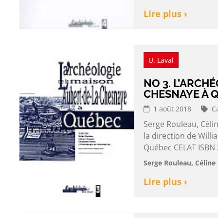
Lire plus ›
U. Laval
NO 3. L’ARCH
CHESNAYE À 
1 août 2018
C
Serge Rouleau, Célin
la direction de Wil
Québec CELAT ISBN 2
Serge Rouleau, Céline 
Lire plus ›