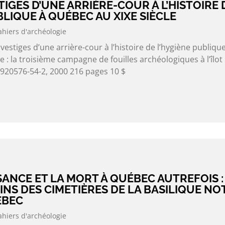
TIGES D’UNE ARRIÈRE-COUR À L’HISTOIRE 
BLIQUE À QUÉBEC AU XIXE SIÈCLE
ahiers d'archéologie
stiges d’une arrière-cour à l’histoire de l’hygiène publique
e : la troisième campagne de fouilles archéologiques à l’îlot
-920576-54-2, 2000 216 pages 10 $
SSANCE ET LA MORT À QUÉBEC AUTREFOIS :
NS DES CIMETIÈRES DE LA BASILIQUE NO
ÉBEC
ahiers d'archéologie