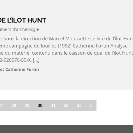
 DE L’ÎLOT HUNT
ahiers d'archéologie
s sous la direction de Marcel Moussette Le Site de l’îlot Hun
ème campagne de fouilles (1992) Catherine Fortin Analyse
 du matériel contenu dans le caisson de quai de l’îlot Hunt
-920576-50-X, […]
et Catherine Fortin
27
28
29
30
31
32
33
»