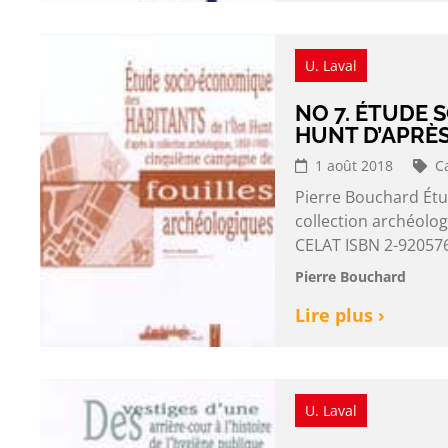
U. Laval
NO 7. ÉTUDE 
HUNT D’APRÈS
1 août 2018
C
Pierre Bouchard Étu
collection archéolo
CELAT ISBN 2-920576
Pierre Bouchard
Lire plus ›
U. Laval