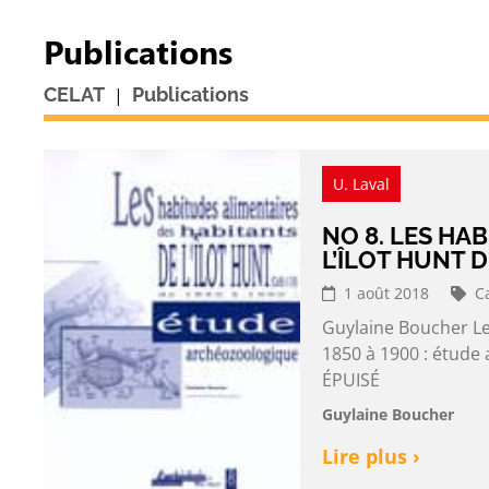
Publications
|
CELAT
Publications
U. Laval
NO 8. LES HA
L’ÎLOT HUNT D
1 août 2018
C
Guylaine Boucher Les
1850 à 1900 : étude
ÉPUISÉ
Guylaine Boucher
Lire plus ›