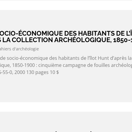
SOCIO-ÉCONOMIQUE DES HABITANTS DE L’
 LA COLLECTION ARCHÉOLOGIQUE, 1850-
ahiers d'archéologie
de socio-économique des habitants de l’îlot Hunt d’après la
gique, 1850-1900 : cinquième campagne de fouilles archéolo
-55-0, 2000 130 pages 10 $