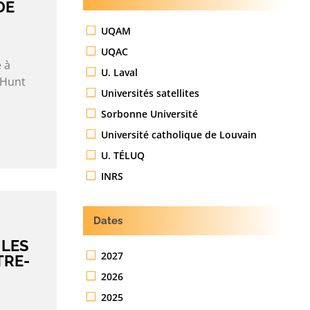
DE
UQAM
UQAC
 à
U. Laval
 Hunt
Universités satellites
Sorbonne Université
Université catholique de Louvain
U. TÉLUQ
INRS
Dates
 LES
2027
TRE-
2026
2025