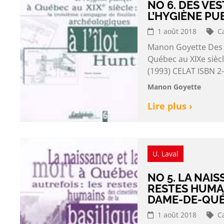
NO 6. DES VES
L’HYGIÈNE PU
1 août 2018
C
Manon Goyette Des ve
Québec au XIXe siècl
(1993) CELAT ISBN 2
Manon Goyette
Lire plus ›
U. Laval
NO 5. LA NAI
RESTES HUMAI
DAME-DE-QU
1 août 2018
C