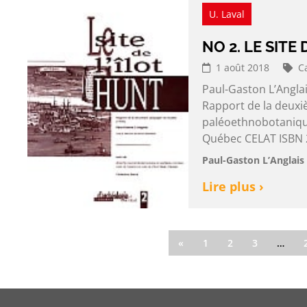
U. Laval
NO 2. LE SITE
1 août 2018
C
Paul-Gaston L’Anglai
Rapport de la deuxi
paléoethnobotanique
Québec CELAT ISBN 2
Paul-Gaston L’Anglais 
Lire plus ›
«
1
2
3
…