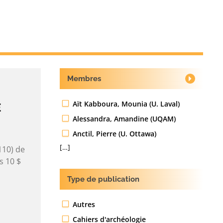
Membres
Aït Kabboura, Mounia (U. Laval)
E
Alessandra, Amandine (UQAM)
Anctil, Pierre (U. Ottawa)
[…]
110) de
s 10 $
Type de publication
Autres
Cahiers d'archéologie