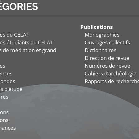
ÉGORIES
Publications
es du CELAT
Monographies
es étudiants du CELAT
Ouvrages collectifs
és de médiation et grand
Dictionnaires
Direction de revue
es
Numéros de revue
ences
Cahiers d’archéologie
rondes
Rapports de recherch
s d’étude
ires
ions
ions
mances