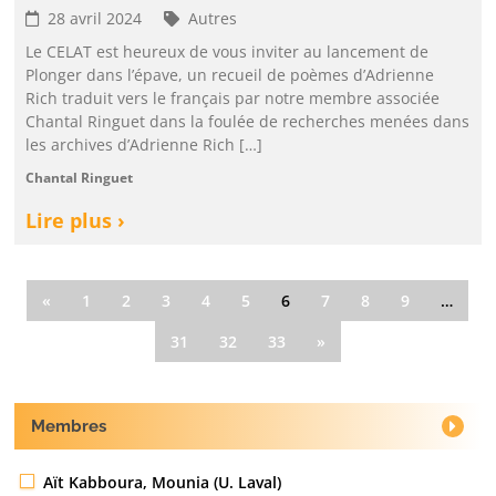
28 avril 2024
Autres
Le CELAT est heureux de vous inviter au lancement de
Plonger dans l’épave, un recueil de poèmes d’Adrienne
Rich traduit vers le français par notre membre associée
Chantal Ringuet dans la foulée de recherches menées dans
les archives d’Adrienne Rich […]
Chantal Ringuet
Lire plus ›
«
1
2
3
4
5
6
7
8
9
…
31
32
33
»
Membres
Aït Kabboura, Mounia (U. Laval)