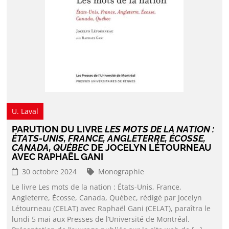
U. Laval
PARUTION DU LIVRE
LES MOTS DE LA NATION :
ÉTATS-UNIS, FRANCE, ANGLETERRE, ÉCOSSE,
CANADA, QUÉBEC
DE JOCELYN LÉTOURNEAU
AVEC RAPHAËL GANI
30 octobre 2024
Monographie
Le livre Les mots de la nation : États-Unis, France,
Angleterre, Écosse, Canada, Québec, rédigé par Jocelyn
Létourneau (CELAT) avec Raphaël Gani (CELAT), paraîtra le
lundi 5 mai aux Presses de l’Université de Montréal.