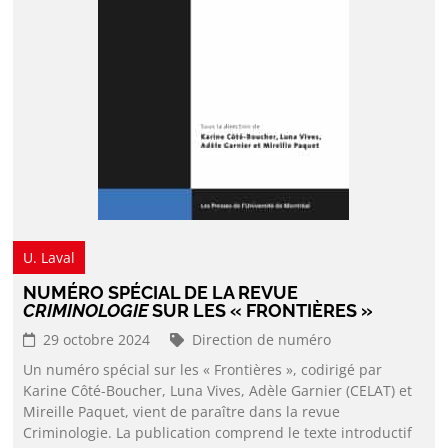
U. Laval
NUMÉRO SPÉCIAL DE LA REVUE
CRIMINOLOGIE
SUR LES « FRONTIÈRES »
29 octobre 2024
Direction de numéro
Un numéro spécial sur les « Frontières », codirigé par
Karine Côté-Boucher, Luna Vives, Adèle Garnier (CELAT) et
Mireille Paquet, vient de paraître dans la revue
Criminologie. La publication comprend le texte introductif