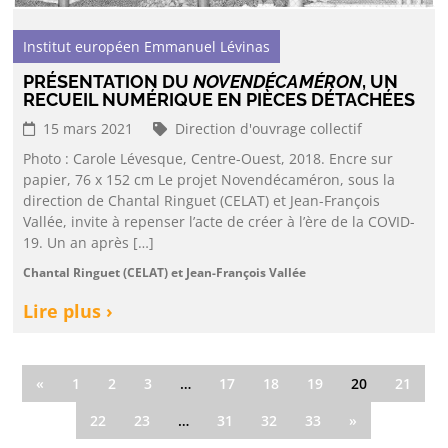
Institut européen Emmanuel Lévinas
PRÉSENTATION DU
NOVENDÉCAMÉRON
, UN
RECUEIL NUMÉRIQUE EN PIÈCES DÉTACHÉES
15 mars 2021
Direction d'ouvrage collectif
Photo : Carole Lévesque, Centre-Ouest, 2018. Encre sur
papier, 76 x 152 cm Le projet Novendécaméron, sous la
direction de Chantal Ringuet (CELAT) et Jean-François
Vallée, invite à repenser l’acte de créer à l’ère de la COVID-
19. Un an après […]
Chantal Ringuet (CELAT) et Jean-François Vallée
Lire plus ›
«
1
2
3
…
17
18
19
20
21
22
23
…
31
32
33
»