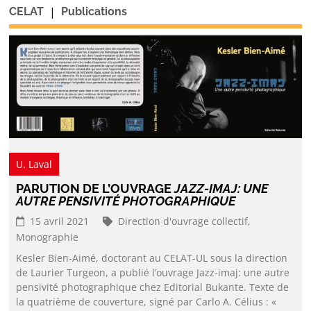
|
CELAT
Publications
U. Laval
PARUTION DE L’OUVRAGE
JAZZ-IMAJ: UNE
AUTRE PENSIVITÉ PHOTOGRAPHIQUE
15 avril 2021
Direction d'ouvrage collectif,
Monographie
Kesler Bien-Aimé, doctorant au CELAT-UL sous la direction
de Laurier Turgeon, a publié l’ouvrage Jazz-imaj: une autre
pensivité photographique chez Editorial Bukante. Texte de
la quatrième de couverture, signé par Carlo A. Célius : «