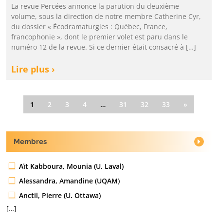
La revue Percées annonce la parution du deuxième
volume, sous la direction de notre membre Catherine Cyr,
du dossier « Écodramaturgies : Québec, France,
francophonie », dont le premier volet est paru dans le
numéro 12 de la revue. Si ce dernier était consacré à […]
Lire plus ›
1
2
3
4
…
31
32
33
»
Membres
Aït Kabboura, Mounia (U. Laval)
Alessandra, Amandine (UQAM)
Anctil, Pierre (U. Ottawa)
[…]