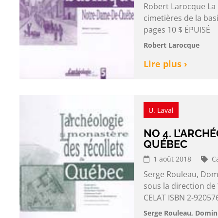
Robert Larocque La 
cimetières de la ba
pages 10 $ ÉPUISÉ
Robert Larocque
Lire plus ›
U. Laval
NO 4. L’ARCH
QUÉBEC
1 août 2018
C
Serge Rouleau, Domi
sous la direction d
CELAT ISBN 2-920576
Serge Rouleau, Domini