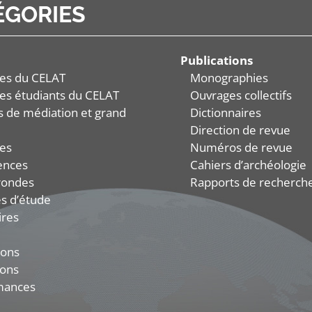
ÉGORIES
Publications
es du CELAT
Monographies
es étudiants du CELAT
Ouvrages collectifs
és de médiation et grand
Dictionnaires
Direction de revue
es
Numéros de revue
ences
Cahiers d’archéologie
rondes
Rapports de recherch
s d’étude
ires
ions
ions
mances