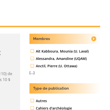
Membres
Aït Kabboura, Mounia (U. Laval)
E
Alessandra, Amandine (UQAM)
Anctil, Pierre (U. Ottawa)
[…]
110) de
s 10 $
Type de publication
Autres
Cahiers d'archéologie