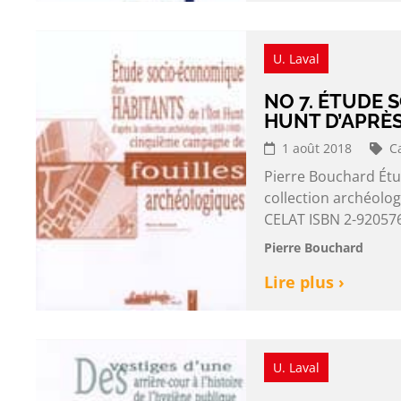
U. Laval
NO 7. ÉTUDE 
HUNT D’APRÈS
1 août 2018
C
Pierre Bouchard Étu
collection archéolo
CELAT ISBN 2-920576
Pierre Bouchard
Lire plus ›
U. Laval