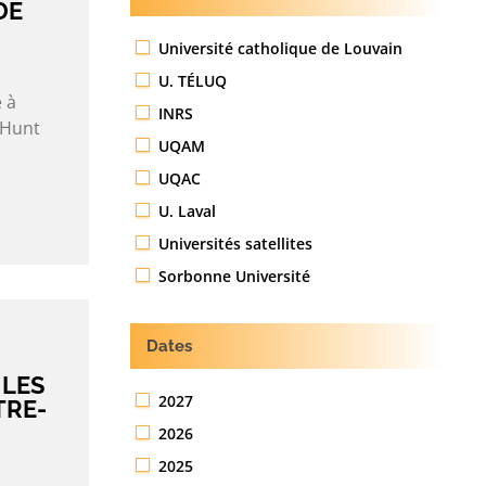
DE
Université catholique de Louvain
U. TÉLUQ
 à
INRS
 Hunt
UQAM
UQAC
U. Laval
Universités satellites
Sorbonne Université
Dates
 LES
2027
TRE-
2026
2025