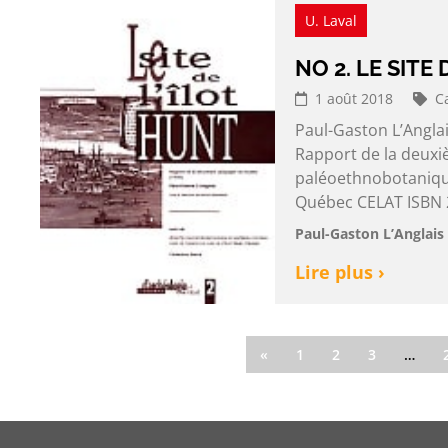
U. Laval
NO 2. LE SITE
1 août 2018
C
Paul-Gaston L’Anglai
Rapport de la deuxi
paléoethnobotanique
Québec CELAT ISBN 2
Paul-Gaston L’Anglais 
Lire plus ›
«
1
2
3
…