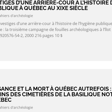
TIGES D’UNE ARRIÈRE-COUR À L’HISTOIRE 
BLIQUE À QUÉBEC AU XIXE SIÈCLE
ahiers d'archéologie
stiges d’une arrière-cour à l’histoire de l’hygiène publique
e : la troisième campagne de fouilles archéologiques à l’îlot
-920576-54-2, 2000 216 pages 10 $
SSANCE ET LA MORT À QUÉBEC AUTREFOIS :
NS DES CIMETIÈRES DE LA BASILIQUE NO
ÉBEC
ahiers d'archéologie