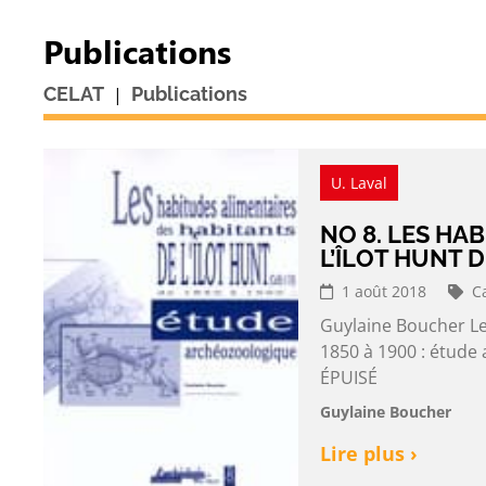
Publications
|
CELAT
Publications
U. Laval
NO 8. LES HA
L’ÎLOT HUNT D
1 août 2018
C
Guylaine Boucher Les
1850 à 1900 : étude
ÉPUISÉ
Guylaine Boucher
Lire plus ›