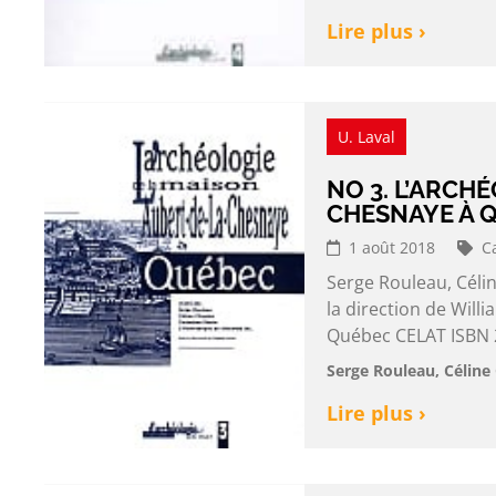
Lire plus ›
U. Laval
NO 3. L’ARCH
CHESNAYE À 
1 août 2018
C
Serge Rouleau, Célin
la direction de Wil
Québec CELAT ISBN 2
Serge Rouleau, Céline 
Lire plus ›