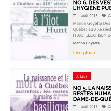
NO 6. DES VES
L’HYGIÈNE PU
1 août 2018
C
Manon Goyette Des ve
Québec au XIXe siècl
(1993) CELAT ISBN 2
Manon Goyette
Lire plus ›
U. Laval
NO 5. LA NAI
RESTES HUMAI
DAME-DE-QU
1 août 2018
C