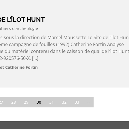
 DE L’ÎLOT HUNT
ahiers d'archéologie
s sous la direction de Marcel Moussette Le Site de l’îlot Hun
ème campagne de fouilles (1992) Catherine Fortin Analyse
 du matériel contenu dans le caisson de quai de l’îlot Hunt
-920576-50-X, […]
et Catherine Fortin
27
28
29
30
31
32
33
»