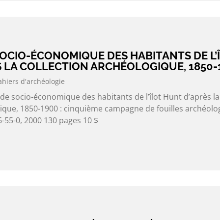
SOCIO-ÉCONOMIQUE DES HABITANTS DE L’
 LA COLLECTION ARCHÉOLOGIQUE, 1850-
ahiers d'archéologie
de socio-économique des habitants de l’îlot Hunt d’après la
gique, 1850-1900 : cinquième campagne de fouilles archéolo
-55-0, 2000 130 pages 10 $