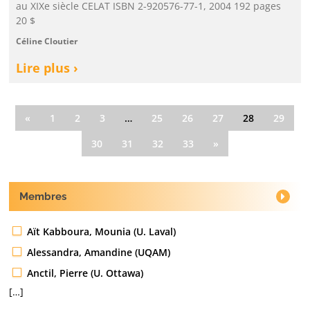
au XIXe siècle CELAT ISBN 2-920576-77-1, 2004 192 pages
20 $
Céline Cloutier
Lire plus ›
«
1
2
3
…
25
26
27
28
29
30
31
32
33
»
Membres
Aït Kabboura, Mounia (U. Laval)
Alessandra, Amandine (UQAM)
Anctil, Pierre (U. Ottawa)
[…]