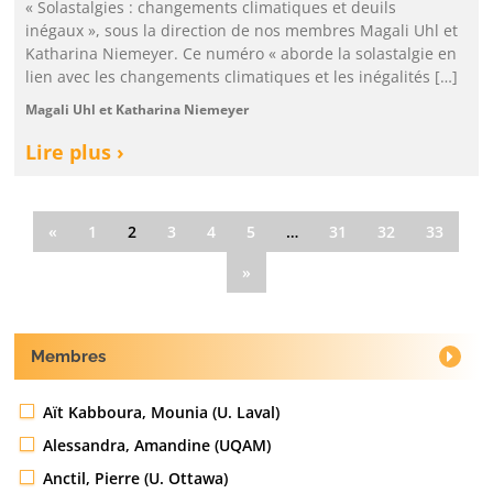
« Solastalgies : changements climatiques et deuils
inégaux », sous la direction de nos membres Magali Uhl et
Katharina Niemeyer. Ce numéro « aborde la solastalgie en
lien avec les changements climatiques et les inégalités […]
Magali Uhl et Katharina Niemeyer
Lire plus ›
«
1
2
3
4
5
…
31
32
33
»
Membres
Aït Kabboura, Mounia (U. Laval)
Alessandra, Amandine (UQAM)
Anctil, Pierre (U. Ottawa)