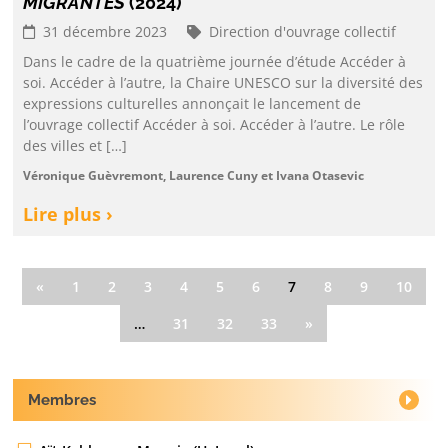
MIGRANTES
(2024)
31 décembre 2023
Direction d'ouvrage collectif
Dans le cadre de la quatrième journée d’étude Accéder à
soi. Accéder à l’autre, la Chaire UNESCO sur la diversité des
expressions culturelles annonçait le lancement de
l’ouvrage collectif Accéder à soi. Accéder à l’autre. Le rôle
des villes et […]
Véronique Guèvremont, Laurence Cuny et Ivana Otasevic
Lire plus ›
«
1
2
3
4
5
6
7
8
9
10
…
31
32
33
»
Membres