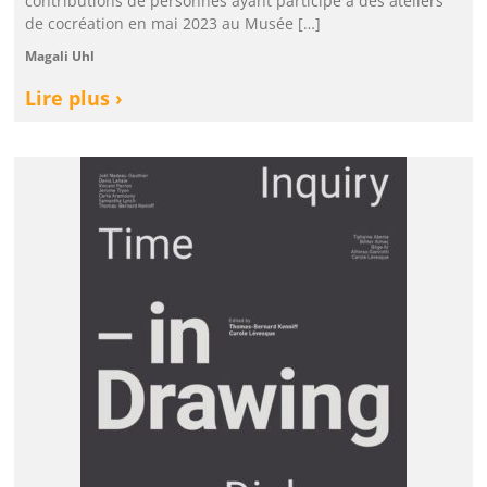
contributions de personnes ayant participé à des ateliers
de cocréation en mai 2023 au Musée […]
Magali Uhl
Lire plus ›